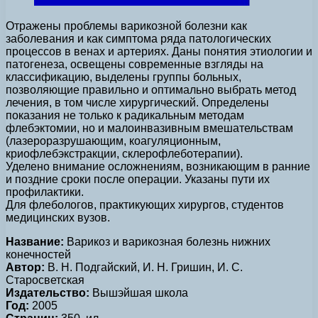
Отражены проблемы варикозной болезни как
заболевания и как симптома ряда патологических
процессов в венах и артериях. Даны понятия этиологии и
патогенеза, освещены современные взгляды на
классификацию, выделены группы больных,
позволяющие правильно и оптимально выбрать метод
лечения, в том числе хирургический. Определены
показания не только к радикальным методам
флебэктомии, но и малоинвазивным вмешательствам
(лазероразрушающим, коагуляционным,
криофлебэкстракции, склерофлеботерапии).
Уделено внимание осложнениям, возникающим в ранние
и поздние сроки после операции. Указаны пути их
профилактики.
Для флебологов, практикующих хирургов, студентов
медицинских вузов.
Название:
Варикоз и варикозная болезнь нижних
конечностей
Автор:
В. Н. Подгайский, И. Н. Гришин, И. С.
Старосветская
Издательство:
Вышэйшая школа
Год:
2005