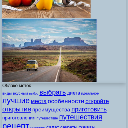
Облако меток
выбрать
диета
виды
вкусный
идеальное
выбор
лучшие
особенности
места
откройте
открытие
приготовить
преимущества
путешествия
приготовления
путешествие
рецепт
советы
салат
секреты
решение