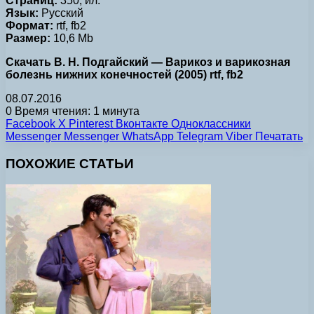
Страниц:
350, ил.
Язык:
Русский
Формат:
rtf, fb2
Размер:
10,6 Mb
Скачать В. Н. Подгайский — Варикоз и варикозная
болезнь нижних конечностей (2005) rtf, fb2
08.07.2016
0
Время чтения: 1 минута
Facebook
X
Pinterest
Вконтакте
Одноклассники
Messenger
Messenger
WhatsApp
Telegram
Viber
Печатать
ПОХОЖИЕ СТАТЬИ