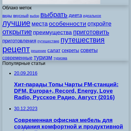
Облако меток
выбрать
диета
виды
вкусный
идеальное
выбор
лучшие
особенности
места
откройте
открытие
приготовить
преимущества
путешествия
приготовления
путешествие
рецепт
советы
салат
секреты
решение
туризм
современные
туризма
Популярные статьи
20.09.2016
Хит-парады Топы Чарты FM-станций:
DFM, Europa+, Record, Energy, Love
Radio, Русское Радио. Август (2016)
30.12.2023
Современная офисная мебель для
создания комфортной и продуктивной