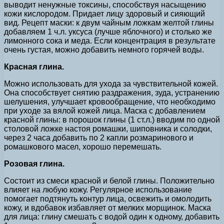
выводит ненужные токсины, способствуя насыщению
кожи кислородом. Придает лицу здоровый и сияющий
вид. Рецепт маски: к двум чайным ложкам желтой глины
добавляем 1 ч.л. уксуса (лучше яблочного) и столько же
лимонного сока и меда. Если концентрация в результате
очень густая, можно добавить немного горячей воды.
Красная глина.
Можно использовать для ухода за чувствительной кожей.
Она способствует снятию раздражения, зуда, устранению
шелушения, улучшает кровообращение, что необходимо
при уходе за вялой кожей лица. Маска с добавлением
красной глины: в порошок глины (1 ст.л.) вводим по одной
столовой ложке настоя ромашки, шиповника и солодки,
через 2 часа добавить по 2 капли розмаринового и
ромашкового масел, хорошо перемешать.
Розовая глина.
Состоит из смеси красной и белой глины. Положительно
влияет на любую кожу. Регулярное использование
помогает подтянуть контур лица, освежить и омолодить
кожу, и вдобавок избавляет от мелких морщинок. Маска
для лица: глину смешать с водой один к одному, добавить