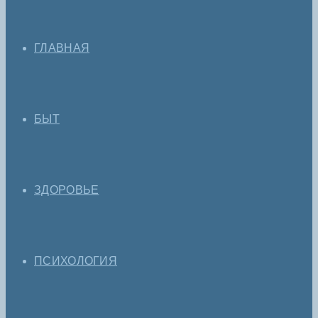
ГЛАВНАЯ
БЫТ
ЗДОРОВЬЕ
ПСИХОЛОГИЯ