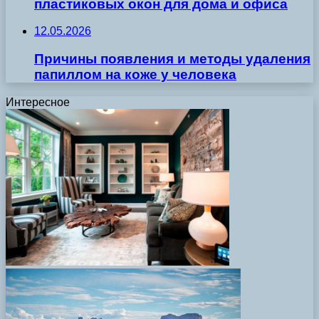
пластиковых окон для дома и офиса
12.05.2026
Причины появления и методы удаления
папиллом на коже у человека
Интересное