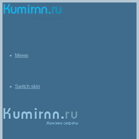
Меню
Switch skin