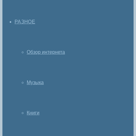
РАЗНОЕ
Обзор интернета
Музыка
Книги