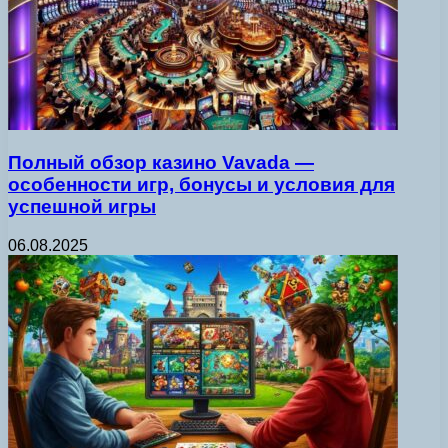
Полный обзор казино Vavada —
особенности игр, бонусы и условия для
успешной игры
06.08.2025