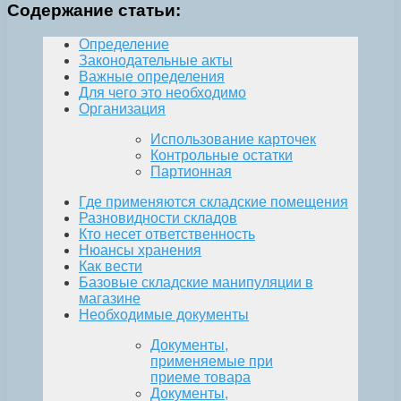
Содержание статьи:
Определение
Законодательные акты
Важные определения
Для чего это необходимо
Организация
Использование карточек
Контрольные остатки
Партионная
Где применяются складские помещения
Разновидности складов
Кто несет ответственность
Нюансы хранения
Как вести
Базовые складские манипуляции в
магазине
Необходимые документы
Документы,
применяемые при
приеме товара
Документы,