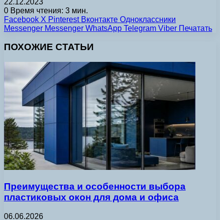
22.12.2023
0
Время чтения: 3 мин.
Facebook
X
Pinterest
Вконтакте
Одноклассники
Messenger
Messenger
WhatsApp
Telegram
Viber
Печатать
ПОХОЖИЕ СТАТЬИ
Преимущества и особенности выбора
пластиковых окон для дома и офиса
06.06.2026