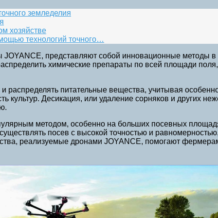
точного земледелия
я
ом хозяйстве
омощью технологий точного…
ы JOYANCE, представляют собой инновационные методы в с
спределить химические препараты по всей площади поля, 
 и распределять питательные вещества, учитывая особенно
ь культур. Десикация, или удаление сорняков и других не
ю.
опулярным методом, особенно на больших посевных площад
ществлять посев с высокой точностью и равномерностью, 
яйства, реализуемые дронами JOYANCE, помогают фермерам