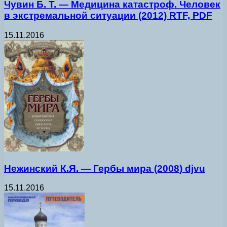
Чувин Б. Т. — Медицина катастроф. Человек
в экстремальной ситуации (2012) RTF, PDF
15.11.2016
Нежинский К.Я. — Гербы мира (2008) djvu
15.11.2016