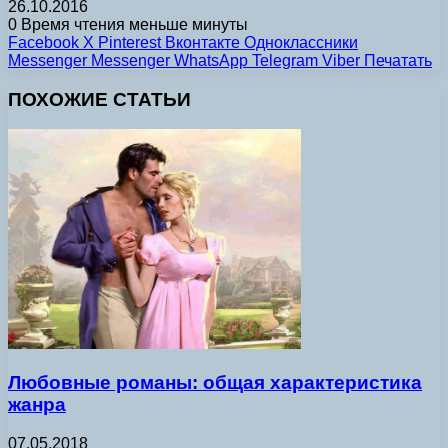
26.10.2016
0
Время чтения меньше минуты
Facebook
X
Pinterest
Вконтакте
Одноклассники
Messenger
Messenger
WhatsApp
Telegram
Viber
Печатать
ПОХОЖИЕ СТАТЬИ
Любовные романы: общая характеристика
жанра
07.05.2018