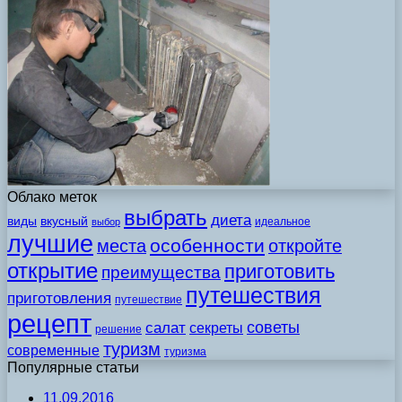
Облако меток
выбрать
диета
виды
вкусный
идеальное
выбор
лучшие
особенности
места
откройте
открытие
приготовить
преимущества
путешествия
приготовления
путешествие
рецепт
советы
салат
секреты
решение
туризм
современные
туризма
Популярные статьи
11.09.2016