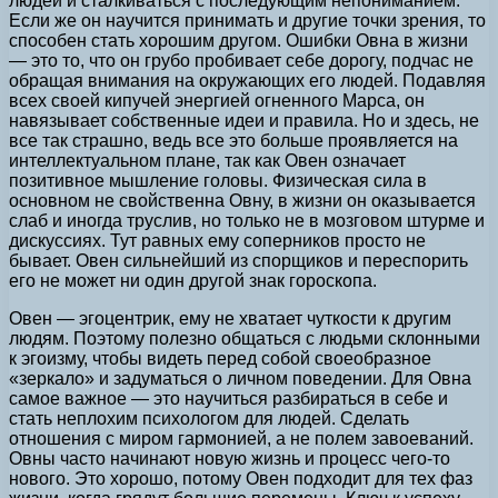
людей и сталкиваться с последующим непониманием.
Если же он научится принимать и другие точки зрения, то
способен стать хорошим другом. Ошибки Овна в жизни
— это то, что он грубо пробивает себе дорогу, подчас не
обращая внимания на окружающих его людей. Подавляя
всех своей кипучей энергией огненного Марса, он
навязывает собственные идеи и правила. Но и здесь, не
все так страшно, ведь все это больше проявляется на
интеллектуальном плане, так как Овен означает
позитивное мышление головы. Физическая сила в
основном не свойственна Овну, в жизни он оказывается
слаб и иногда труслив, но только не в мозговом штурме и
дискуссиях. Тут равных ему соперников просто не
бывает. Овен сильнейший из спорщиков и переспорить
его не может ни один другой знак гороскопа.
Овен — эгоцентрик, ему не хватает чуткости к другим
людям. Поэтому полезно общаться с людьми склонными
к эгоизму, чтобы видеть перед собой своеобразное
«зеркало» и задуматься о личном поведении. Для Овна
самое важное — это научиться разбираться в себе и
стать неплохим психологом для людей. Сделать
отношения с миром гармонией, а не полем завоеваний.
Овны часто начинают новую жизнь и процесс чего-то
нового. Это хорошо, потому Овен подходит для тех фаз