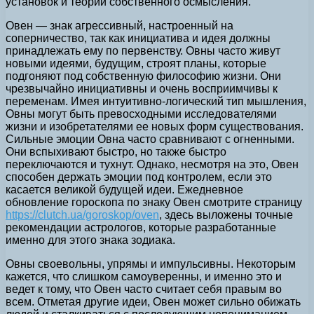
установок и теории собственного осмысления.
Овен — знак агрессивный, настроенный на
соперничество, так как инициатива и идея должны
принадлежать ему по первенству. Овны часто живут
новыми идеями, будущим, строят планы, которые
подгоняют под собственную философию жизни. Они
чрезвычайно инициативны и очень восприимчивы к
переменам. Имея интуитивно-логический тип мышления,
Овны могут быть превосходными исследователями
жизни и изобретателями ее новых форм существования.
Сильные эмоции Овна часто сравнивают с огненными.
Они вспыхивают быстро, но также быстро
переключаются и тухнут. Однако, несмотря на это, Овен
способен держать эмоции под контролем, если это
касается великой будущей идеи. Ежедневное
обновление гороскопа по знаку Овен смотрите страницу
https://clutch.ua/goroskop/oven
, здесь выложены точные
рекомендации астрологов, которые разработанные
именно для этого знака зодиака.
Овны своевольны, упрямы и импульсивны. Некоторым
кажется, что слишком самоуверенны, и именно это и
ведет к тому, что Овен часто считает себя правым во
всем. Отметая другие идеи, Овен может сильно обижать