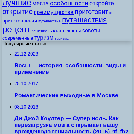
лучшие
особенности
места
откройте
открытие
приготовить
преимущества
путешествия
приготовления
путешествие
рецепт
советы
салат
секреты
решение
туризм
современные
туризма
Популярные статьи
22.12.2023
Весы — история, особенности, виды и
применение
28.10.2017
Романтические выходные в Москве
08.10.2016
Ди Джой Коултер — Супер ноль. Как
перезагрузка мозга открывает вашу
врожденную гениальность (2016) rtf, fb2