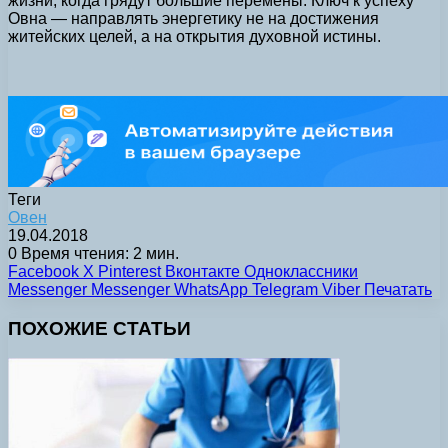
жизни, когда грядут большие перемены. Ключ к успеху
Овна — направлять энергетику не на достижения
житейских целей, а на открытия духовной истины.
Теги
Овен
19.04.2018
0
Время чтения: 2 мин.
Facebook
X
Pinterest
Вконтакте
Одноклассники
Messenger
Messenger
WhatsApp
Telegram
Viber
Печатать
ПОХОЖИЕ СТАТЬИ