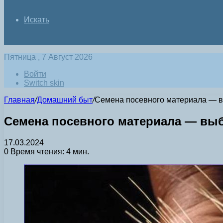
Искать
Пятница , 7 Август 2026
Войти
Switch skin
Главная
/
Домашний быт
/
Семена посевного материала — в
Семена посевного материала — вы
17.03.2024
0
Время чтения: 4 мин.