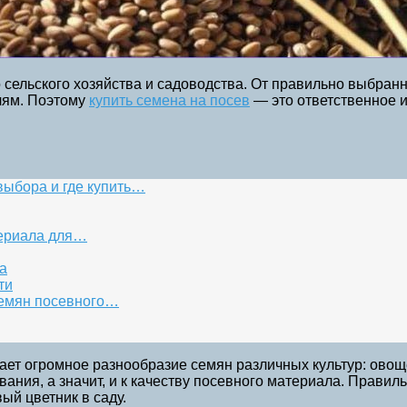
 сельского хозяйства и садоводства. От правильно выбран
елям. Поэтому
купить семена на посев
— это ответственное 
выбора и где купить…
териала для…
а
ти
 семян посевного…
т огромное разнообразие семян различных культур: овощей
ания, а значит, и к качеству посевного материала. Прави
ый цветник в саду.