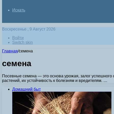
Искать
Воскресенье , 9 Август 2026
Войти
Switch skin
Главная
/
семена
семена
Посевные семена — это основа урожая, залог успешного с
растений, их устойчивость к болезням и вредителям. …
Домашний быт