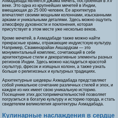
Ахмадабада является Джама Мечеть, построенная в XV
веке. Это одна из крупнейших мечетей в Индии,
вмещающая до 25 000 человек. Ее архитектура
впечатляет своими мощными колоннами, изысканными
арками и уникальными деталями. Здесь можно ощутить
атмосферу духовности и поклонения, которая
присутствует в этом месте уже несколько веков.
Кроме мечетей, в Ахмадабаде также можно найти
прекрасные храмы, отражающие индуистскую культуру.
Например, Сваминарайан Акшардхам — это
монументальный комплекс, сочетающий в себе
архитектурные стили и декоративные элементы разных
регионов Индии. Здесь можно насладиться красотой
скульптур, фресок и изящных колонн, а также узнать
больше о религиозных и культурных традициях.
Архитектурные шедевры Ахмадабада представляют
собой уникальное сочетание различных стилей и эпох, и
каждое из них имеет свою уникальную историю.
Посещение этих достопримечательностей позволяет
погрузиться в богатую культуру и историю города, и стать
свидетелем великолепия архитектуры Ахмадабада.
Кулинарные наслаждения в сердце