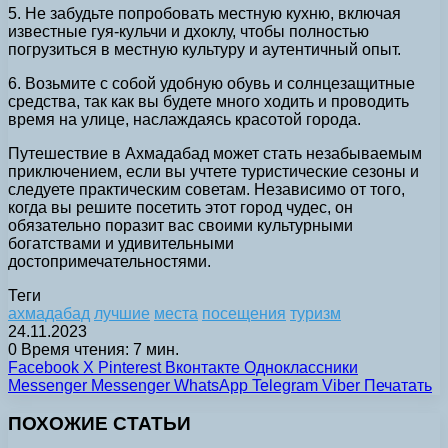
5. Не забудьте попробовать местную кухню, включая
известные гуя-кульчи и дхоклу, чтобы полностью
погрузиться в местную культуру и аутентичный опыт.
6. Возьмите с собой удобную обувь и солнцезащитные
средства, так как вы будете много ходить и проводить
время на улице, наслаждаясь красотой города.
Путешествие в Ахмадабад может стать незабываемым
приключением, если вы учтете туристические сезоны и
следуете практическим советам. Независимо от того,
когда вы решите посетить этот город чудес, он
обязательно поразит вас своими культурными
богатствами и удивительными
достопримечательностями.
Теги
ахмадабад
лучшие
места
посещения
туризм
24.11.2023
0
Время чтения: 7 мин.
Facebook
X
Pinterest
Вконтакте
Одноклассники
Messenger
Messenger
WhatsApp
Telegram
Viber
Печатать
ПОХОЖИЕ СТАТЬИ