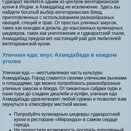
Гуджарат является одним из центров вегетарианской
кухни в Индии, и Ахмадабад не исключение. Здесь вы
найдете богатый выбор вегетарианских блюд,
приготовленных с использованием разнообразных
овощей, специй и трав. От простых уличных закусок,
таких как кхандви и дхокла, до изысканных кулинарных
шедевров, таких как уничтожение и гуджаратский тхали,
Ахмадабад предлагает настоящий рай для любителей
вегетарианской кухни.
Уличная еда: вкус Ахмадабада в каждом
уголке
Уличная еда — неотъемлемая часть культуры
Ахмадабада. Город славится своими уличными рынками
и площадями, где можно попробовать разнообразные
уличные закуски и блюда. От пикантных сабджи пури и
пани пури до сладких джалеби и кулфи, уличная еда
Ахмадабада удовлетворит любой гурман и позволит вам
окунуться в атмосферу местной жизни.
Попробуйте кулинарные шедевры гуджаратской
кухни в ресторане «Мирандаз» в самом сердце
города.
Не пропустите возможность посетить популярный