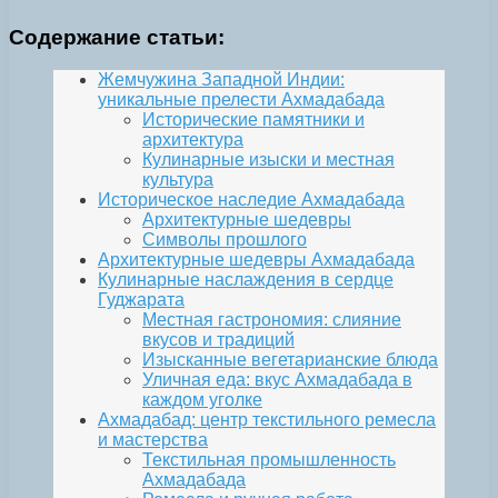
Содержание статьи:
Жемчужина Западной Индии:
уникальные прелести Ахмадабада
Исторические памятники и
архитектура
Кулинарные изыски и местная
культура
Историческое наследие Ахмадабада
Архитектурные шедевры
Символы прошлого
Архитектурные шедевры Ахмадабада
Кулинарные наслаждения в сердце
Гуджарата
Местная гастрономия: слияние
вкусов и традиций
Изысканные вегетарианские блюда
Уличная еда: вкус Ахмадабада в
каждом уголке
Ахмадабад: центр текстильного ремесла
и мастерства
Текстильная промышленность
Ахмадабада