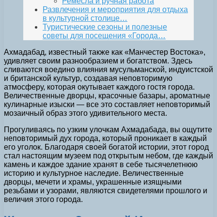
Ремесла и ручная работа
Развлечения и мероприятия для отдыха
в культурной столице…
Туристические сезоны и полезные
советы для посещения «Города…
Ахмадабад, известный также как «Манчестер Востока»,
удивляет своим разнообразием и богатством. Здесь
сливаются воедино влияния мусульманской, индуистской
и британской культур, создавая неповторимую
атмосферу, которая окутывает каждого гостя города.
Величественные дворцы, красочные базары, ароматные
кулинарные изыски — все это составляет неповторимый
мозаичный образ этого удивительного места.
Прогуливаясь по узким улочкам Ахмадабада, вы ощутите
неповторимый дух города, который проникает в каждый
его уголок. Благодаря своей богатой истории, этот город
стал настоящим музеем под открытым небом, где каждый
камень и каждое здание хранят в себе тысячелетнюю
историю и культурное наследие. Величественные
дворцы, мечети и храмы, украшенные изящными
резьбами и узорами, являются свидетелями прошлого и
величия этого города.