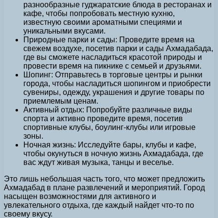
разнообразные гуджаратские блюда в ресторанах и
кафе, чтобы попробовать местную кухню,
известную своими ароматными специями и
уникальными вкусами.
Природные парки и сады: Проведите время на
свежем воздухе, посетив парки и сады Ахмадабада,
где вы сможете насладиться красотой природы и
провести время на пикнике с семьей и друзьями.
Шопинг: Отправьтесь в торговые центры и рынки
города, чтобы насладиться шопингом и приобрести
сувениры, одежду, украшения и другие товары по
приемлемым ценам.
Активный отдых: Попробуйте различные виды
спорта и активно проведите время, посетив
спортивные клубы, боулинг-клубы или игровые
зоны.
Ночная жизнь: Исследуйте бары, клубы и кафе,
чтобы окунуться в ночную жизнь Ахмадабада, где
вас ждут живая музыка, танцы и веселье.
Это лишь небольшая часть того, что может предложить
Ахмадабад в плане развлечений и мероприятий. Город
насыщен возможностями для активного и
увлекательного отдыха, где каждый найдет что-то по
своему вкусу.