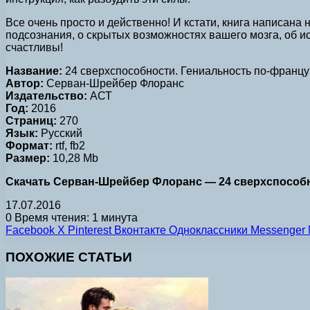
Все очень просто и действенно! И кстати, книга написана
подсознания, о скрытых возможностях вашего мозга, об ист
счастливы!
Название:
24 сверхспособности. Гениальность по-францу
Автор:
Серван-Шрейбер Флоранс
Издательство:
АСТ
Год:
2016
Страниц:
270
Язык:
Русский
Формат:
rtf, fb2
Размер:
10,28 Mb
Скачать Серван-Шрейбер Флоранс — 24 сверхспособност
17.07.2016
0
Время чтения: 1 минута
Facebook
X
Pinterest
Вконтакте
Одноклассники
Messenger
ПОХОЖИЕ СТАТЬИ