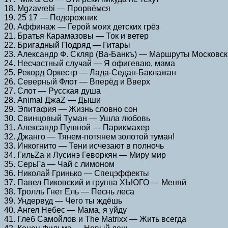
18. Mgzavrebi — Прорвёмся
19. 25 17 — Подорожник
20. Аффинаж — Герой моих детских грёз
21. Братья Карамазовы — Ток и ветер
22. Бригадный Подряд — Гитары
23. Александр Ф. Скляр (Ва-Банкъ) — Маршруты Московс
24. Несчастный случай — Я офигеваю, мама
25. Рекорд Оркестр — Лада-Седан-Баклажан
26. Северный Флот — Вперёд и Вверх
27. Слот — Русская душа
28. Animal ДжаZ — Дыши
29. Эпитафия — Жизнь словно сон
30. Свинцовый Туман — Ушла любовь
31. Александр Пушной — Парикмахер
32. Джанго — Тянем-потянем золотой туман!
33. Инкогнито — Тени исчезают в полночь
34. ГильZа и Лусинэ Геворкян — Миру мир
35. СерьГа — Чай с лимоном
36. Николай Гринько — Спецэффекты
37. Павел Пиковский и группа ХЬЮГО — Меняй
38. Тролль Гнет Ель — Песнь леса
39. Ундервуд — Чего ты ждёшь
40. Ангел Небес — Мама, я уйду
41. Глеб Самойлов и The Matrixx — Жить всегда