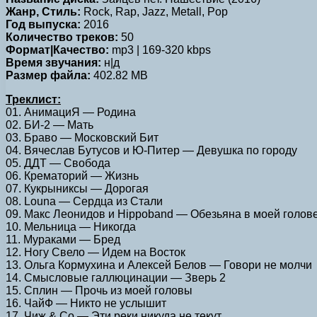
Жанр, Стиль:
Rock, Rap, Jazz, Metall, Pop
Год выпуска:
2016
Количество треков:
50
Формат|Качество:
mp3 | 169-320 kbps
Время звучания:
н|д
Размер файла:
402.82 MB
Треклист:
01. АнимациЯ — Родина
02. БИ-2 — Мать
03. Браво — Московский Бит
04. Вячеслав Бутусов и Ю-Питер — Девушка по городу
05. ДДТ — Свобода
06. Крематорий — Жизнь
07. Кукрыниксы — Дорогая
08. Louna — Сердца из Стали
09. Макс Леонидов и Hippoband — Обезьяна в моей голов
10. Мельница — Никогда
11. Мураками — Бред
12. Ногу Свело — Идем на Восток
13. Ольга Кормухина и Алексей Белов — Говори не молчи
14. Смысловые галлюцинации — Зверь 2
15. Сплин — Прочь из моей головы
16. ЧайФ — Никто не услышит
17. Чиж & Co — Эти реки никуда не текут