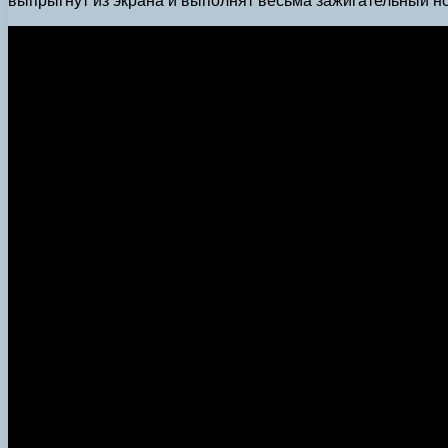
выпрыгнут из экрана и выполнят весьма зажигательный но