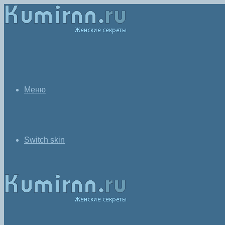
Меню
Switch skin