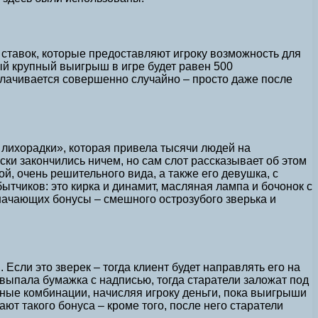
 ставок, которые предоставляют игроку возможность для
ый крупный выигрыш в игре будет равен 500
плачивается совершенно случайно – просто даже после
 лихорадки», которая привела тысячи людей на
ки закончились ничем, но сам слот рассказывает об этом
, очень решительного вида, а также его девушка, с
тчиков: это кирка и динамит, масляная лампа и бочонок с
начающих бонусы – смешного острозубого зверька и
Если это зверек – тогда клиент будет направлять его на
и выпала бумажка с надписью, тогда старатели заложат под
шные комбинации, начисляя игроку деньги, пока выигрыши
ают такого бонуса – кроме того, после него старатели