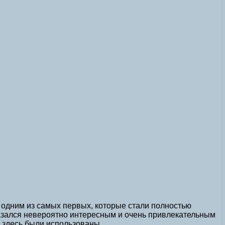
 одним из самых первых, которые стали полностью
азался невероятно интересным и очень привлекательным
е здесь были использованы.