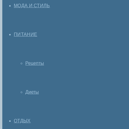
МОДА И СТИЛЬ
ПИТАНИЕ
Рецепты
Диеты
ОТДЫХ