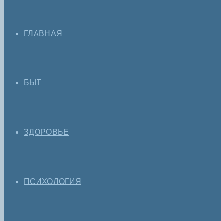
ГЛАВНАЯ
БЫТ
ЗДОРОВЬЕ
ПСИХОЛОГИЯ