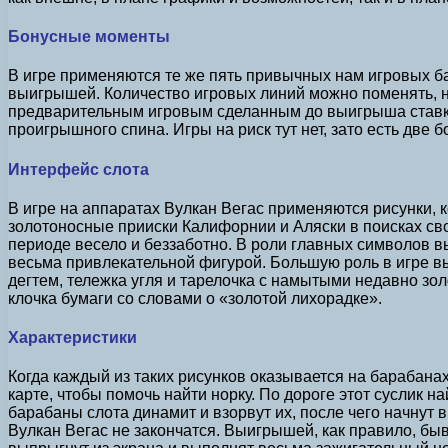
Бонусные моменты
В игре применяются те же пять привычных нам игровых б
выигрышей. Количество игровых линий можно поменять, но
предварительным игровым сделанным до выигрыша ставкам
проигрышного спина. Игры на риск тут нет, зато есть две 
Интерфейс слота
В игре на аппаратах Вулкан Вегас применяются рисунки, 
золотоносные прииски Калифорнии и Аляски в поисках сво
периоде весело и беззаботно. В роли главных символов вы
весьма привлекательной фигурой. Большую роль в игре вы
дегтем, тележка угля и тарелочка с намытыми недавно зо
клочка бумаги со словами о «золотой лихорадке».
Характеристики
Когда каждый из таких рисунков оказывается на барабанах
карте, чтобы помочь найти норку. По дороге этот суслик н
барабаны слота динамит и взорвут их, после чего начнут
Вулкан Вегас не закончатся. Выигрышей, как правило, быва