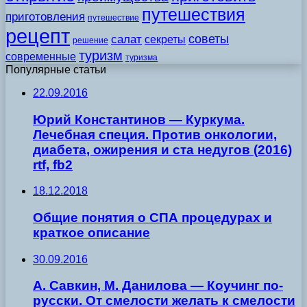
путешествия
приготовления
путешествие
рецепт
советы
салат
секреты
решение
туризм
современные
туризма
Популярные статьи
22.09.2016
Юрий Константинов — Куркума.
Лечебная специя. Против онкологии,
диабета, ожирения и ста недугов (2016)
rtf, fb2
18.12.2018
Общие понятия о СПА процедурах и
краткое описание
30.09.2016
А. Савкин, М. Данилова — Коучинг по-
русски. От смелости желать к смелости