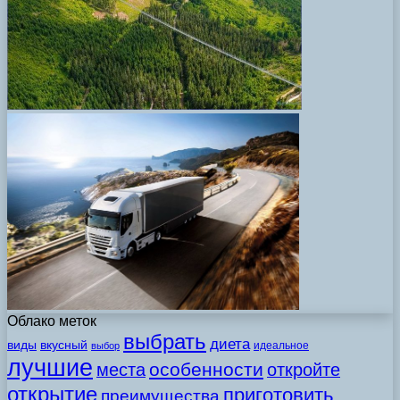
Облако меток
выбрать
диета
виды
вкусный
идеальное
выбор
лучшие
особенности
места
откройте
открытие
приготовить
преимущества