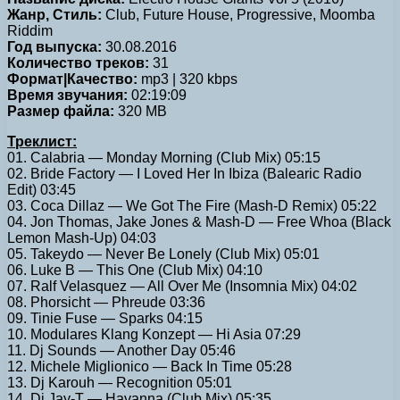
Жанр, Стиль:
Club, Future House, Progressive, Moomba
Riddim
Год выпуска:
30.08.2016
Количество треков:
31
Формат|Качество:
mp3 | 320 kbps
Время звучания:
02:19:09
Размер файла:
320 MB
Треклист:
01. Calabria — Monday Morning (Club Mix) 05:15
02. Bride Factory — I Loved Her In Ibiza (Balearic Radio
Edit) 03:45
03. Coca Dillaz — We Got The Fire (Mash-D Remix) 05:22
04. Jon Thomas, Jake Jones & Mash-D — Free Whoa (Black
Lemon Mash-Up) 04:03
05. Takeydo — Never Be Lonely (Club Mix) 05:01
06. Luke B — This One (Club Mix) 04:10
07. Ralf Velasquez — All Over Me (Insomnia Mix) 04:02
08. Phorsicht — Phreude 03:36
09. Tinie Fuse — Sparks 04:15
10. Modulares Klang Konzept — Hi Asia 07:29
11. Dj Sounds — Another Day 05:46
12. Michele Miglionico — Back In Time 05:28
13. Dj Karouh — Recognition 05:01
14. Dj Jay-T — Havanna (Club Mix) 05:35