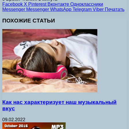
Facebook
X
Pinterest
Вконтакте
Одноклассники
Messenger
Messenger
WhatsApp
Telegram
Viber
Печатать
ПОХОЖИЕ СТАТЬИ
Как нас характеризует наш музыкальный
вкус
09.02.2022