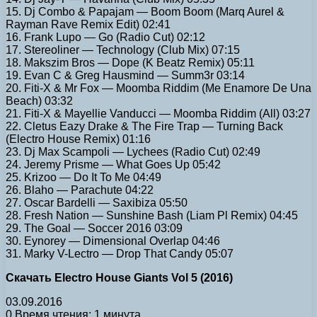
15. Dj Combo & Papajam — Boom Boom (Marq Aurel &
Rayman Rave Remix Edit) 02:41
16. Frank Lupo — Go (Radio Cut) 02:12
17. Stereoliner — Technology (Club Mix) 07:15
18. Makszim Bros — Dope (K Beatz Remix) 05:11
19. Evan C & Greg Hausmind — Summ3r 03:14
20. Fiti-X & Mr Fox — Moomba Riddim (Me Enamore De Una
Beach) 03:32
21. Fiti-X & Mayellie Vanducci — Moomba Riddim (All) 03:27
22. Cletus Eazy Drake & The Fire Trap — Turning Back
(Electro House Remix) 01:16
23. Dj Max Scampoli — Lychees (Radio Cut) 02:49
24. Jeremy Prisme — What Goes Up 05:42
25. Krizoo — Do It To Me 04:49
26. Blaho — Parachute 04:22
27. Oscar Bardelli — Saxibiza 05:50
28. Fresh Nation — Sunshine Bash (Liam Pl Remix) 04:45
29. The Goal — Soccer 2016 03:09
30. Eynorey — Dimensional Overlap 04:46
31. Marky V-Lectro — Drop That Candy 05:07
Скачать Electro House Giants Vol 5 (2016)
03.09.2016
0
Время чтения: 1 минута