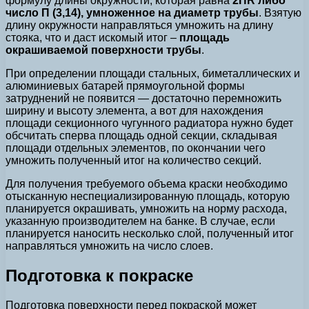
формулу длины окружности, которая равна
2ПR либо
число П (3,14), умноженное на диаметр трубы
. Взятую
длину окружности направляться умножить на длину
стояка, что и даст искомый итог –
площадь
окрашиваемой поверхности трубы
.
При определении площади стальных, биметаллических и
алюминиевых батарей прямоугольной формы
затруднений не появится — достаточно перемножить
ширину и высоту элемента, а вот для нахождения
площади секционного чугунного радиатора нужно будет
обсчитать сперва площадь одной секции, складывая
площади отдельных элементов, по окончании чего
умножить полученный итог на количество секций.
Для получения требуемого объема краски необходимо
отысканную неспециализированную площадь, которую
планируется окрашивать, умножить на норму расхода,
указанную производителем на банке. В случае, если
планируется наносить несколько слой, полученный итог
направляться умножить на число слоев.
Подготовка к покраске
Подготовка поверхности перед покраской может