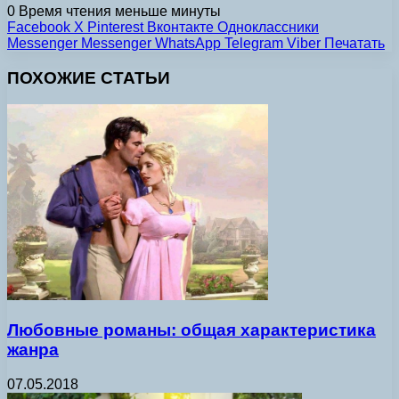
0
Время чтения меньше минуты
Facebook
X
Pinterest
Вконтакте
Одноклассники
Messenger
Messenger
WhatsApp
Telegram
Viber
Печатать
ПОХОЖИЕ СТАТЬИ
Любовные романы: общая характеристика
жанра
07.05.2018