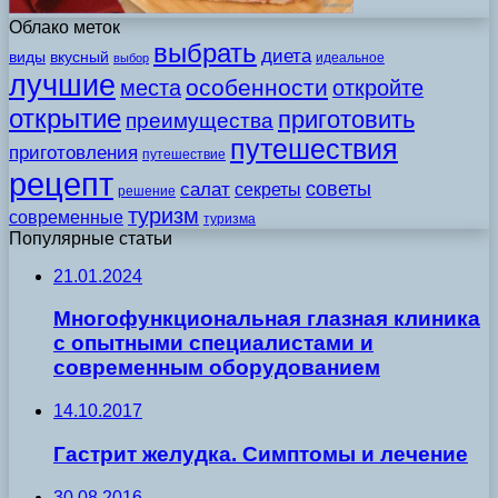
Облако меток
выбрать
диета
виды
вкусный
идеальное
выбор
лучшие
особенности
места
откройте
открытие
приготовить
преимущества
путешествия
приготовления
путешествие
рецепт
советы
салат
секреты
решение
туризм
современные
туризма
Популярные статьи
21.01.2024
Многофункциональная глазная клиника
с опытными специалистами и
современным оборудованием
14.10.2017
Гастрит желудка. Симптомы и лечение
30.08.2016