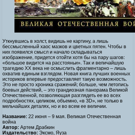
Уткнувшись в холст, видишь не картину, а лишь
бессмысленный хаос мазков и цветных пятен. Чтобы в
них появился смысл и начало складываться
изображение, придется отойти хотя бы на пару шагов:
«большое видится на расстояньи». Так и величайшую
трагедию XX века не осмыслить фрагментарно – лишь
охватив единым взглядом. Новая книга лучших военных
историков впервые предоставляет такую возможность.
Это не просто хроника сражений; больше, чем летопись
боевых действий, – это грандиозная панорама Великой
Отечественной, позволяющая разглядеть ее во всех
подробностях, целиком, объемно, «в 3D», не только в
мельчайших деталях, но и во всем ее величии.
Название:
22 июня – 9 мая. Великая Отечественная
война
Автор:
Артем Драбкин
Издательство:
Эксмо, Яуза