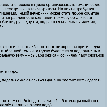
правильно, можно и нужно организовывать тематические
 несмотря ни на какие кризисы. На них не требуется
е лишними. Темой вечеринки может стать любое событие
й и направленности компании, примеру организовать
я ближе друг с другом, поделиться мыслями и идеями,
ги.
в кого или чего либо, но это тоже хорошая причина для
 выбранной темы его нужно будет слегка подправлять и
тральную тему – «рыцари офиса», сочиняем пару слоганов
ия введу».
 подать бокал с напитком даме на элегантность, сделать
ри этом свет!» (подать налитый в бокалах разный сок),
лека!» (налить в рюмки воду),