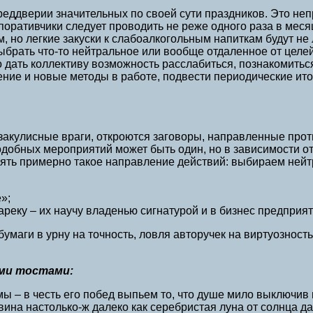
реддверии значительных по своей сути праздников. Это не
поративчики следует проводить не реже одного раза в месяц
м, но легкие закуски к слабоалкогольным напиткам будут н
ыбрать что-то нейтральное или вообще отдаленное от целе
то дать коллективу возможность расслабиться, познакомитьс
ие и новые методы в работе, подвести периодические ито
закулисные враги, откроются заговоры, направленные проти
добных мероприятий может быть один, но в зависимости от
взять примерно такое направление действий: выбираем ней
»;
реку – их научу владенью сигнатурой и в бизнес предприят
маги в урну на точность, ловля авторучек на виртуозность,
ми тостами:
ы – в честь его побед выпьем то, что душе мило выключив п
вина настолько-ж далеко как серебристая луна от солнца да