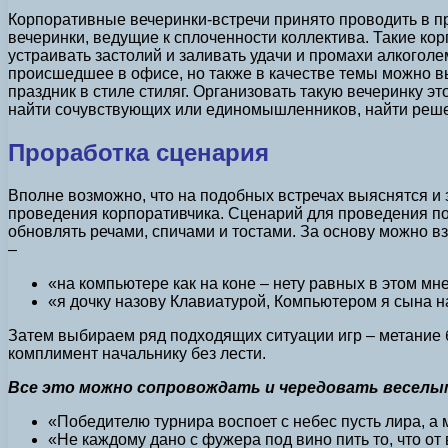
Корпоративные вечеринки-встречи принято проводить в п
вечеринки, ведущие к сплоченности коллектива.
Такие кор
устраивать застолий и заливать удачи и промахи алкоголе
происшедшее в офисе, но также в качестве темы можно в
праздник в стиле стиляг. Организовать такую вечеринку э
найти сочувствующих или единомышленников, найти решен
Проработка сценария
Вполне возможно, что на подобных встречах выяснятся и 
проведения корпоративчика. Сценарий для проведения по
обновлять речами, спичами и тостами. За основу можно 
–
«на компьютере как на коне – нету равных в этом мне
«я дочку назову Клавиатурой, Компьютером я сына на
Затем выбираем ряд подходящих ситуации игр – метание бу
комплимент начальнику без лести.
Все это можно сопровождать и чередовать веселы
«Победителю турнира воспоет с небес пусть лира, а м
«Не каждому дано с фужера под вино пить то, что от 