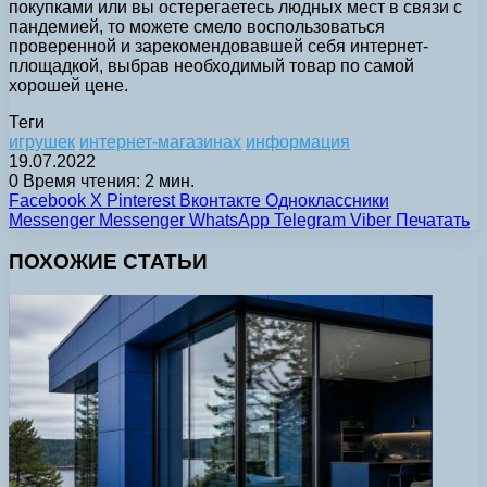
покупками или вы остерегаетесь людных мест в связи с
пандемией, то можете смело воспользоваться
проверенной и зарекомендовавшей себя интернет-
площадкой, выбрав необходимый товар по самой
хорошей цене.
Теги
игрушек
интернет-магазинах
информация
19.07.2022
0
Время чтения: 2 мин.
Facebook
X
Pinterest
Вконтакте
Одноклассники
Messenger
Messenger
WhatsApp
Telegram
Viber
Печатать
ПОХОЖИЕ СТАТЬИ