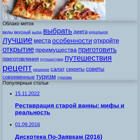
Облако меток
выбрать
диета
виды
вкусный
идеальное
выбор
лучшие
особенности
места
откройте
открытие
приготовить
преимущества
путешествия
приготовления
путешествие
рецепт
советы
салат
секреты
решение
туризм
современные
туризма
Популярные статьи
15.11.2022
Реставрация старой ванны: мифы и
реальность
01.09.2016
Дискотека По-Заявкам (2016)