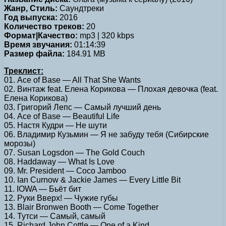
Жанр, Стиль:
Саундтреки
Год выпуска:
2016
Количество треков:
20
Формат|Качество:
mp3 | 320 kbps
Время звучания:
01:14:39
Размер файла:
184.91 MB
Треклист:
01. Ace of Base — All That She Wants
02. Винтаж feat. Елена Корикова — Плохая девочка (feat.
Елена Корикова)
03. Григорий Лепс — Самый лучший день
04. Ace of Base — Beautiful Life
05. Настя Кудри — Не шути
06. Владимир Кузьмин — Я не забуду тебя (Сибирские
морозы)
07. Susan Logsdon — The Gold Couch
08. Haddaway — What Is Love
09. Mr. President — Coco Jamboo
10. Ian Curnow & Jackie James — Every Little Bit
11. IOWA — Бьёт бит
12. Руки Вверх! — Чужие губы
13. Blair Bronwen Booth — Come Together
14. Тутси — Самый, самый
15. Richard John Cottle — One of a Kind