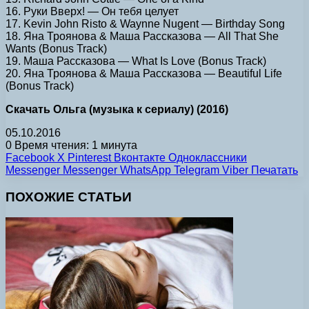
16. Руки Вверх! — Он тебя целует
17. Kevin John Risto & Waynne Nugent — Birthday Song
18. Яна Троянова & Маша Рассказова — All That She
Wants (Bonus Track)
19. Маша Рассказова — What Is Love (Bonus Track)
20. Яна Троянова & Маша Рассказова — Beautiful Life
(Bonus Track)
Скачать Ольга (музыка к сериалу) (2016)
05.10.2016
0
Время чтения: 1 минута
Facebook
X
Pinterest
Вконтакте
Одноклассники
Messenger
Messenger
WhatsApp
Telegram
Viber
Печатать
ПОХОЖИЕ СТАТЬИ