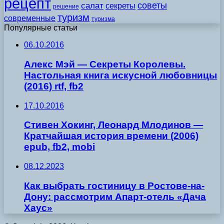
рецепт
советы
салат
секреты
решение
туризм
современные
туризма
Популярные статьи
06.10.2016
Алекс Мэй — Секреты Королевы.
Настольная книга искусной любовницы
(2016) rtf, fb2
17.10.2016
Стивен Хокинг, Леонард Млодинов —
Кратчайшая история времени (2006)
epub, fb2, mobi
08.12.2023
Как выбрать гостиницу в Ростове-на-
Дону: рассмотрим Апарт-отель «Дача
Хаус»