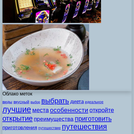
Облако меток
выбрать
диета
виды
вкусный
идеальное
выбор
лучшие
особенности
места
откройте
открытие
приготовить
преимущества
путешествия
приготовления
путешествие