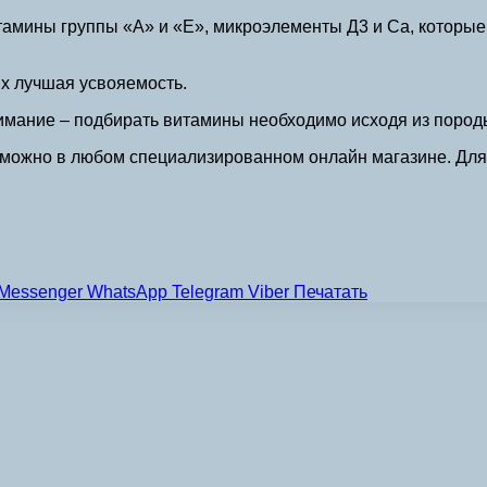
итамины группы «А» и «Е», микроэлементы Д3 и Са, которые
х лучшая усвояемость.
имание – подбирать витамины необходимо исходя из породы
ожно в любом специализированном онлайн магазине. Для э
Messenger
WhatsApp
Telegram
Viber
Печатать