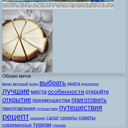
Облако меток
выбрать
диета
виды
вкусный
идеальное
выбор
лучшие
особенности
места
откройте
открытие
приготовить
преимущества
путешествия
приготовления
путешествие
рецепт
советы
салат
секреты
решение
туризм
современные
туризма