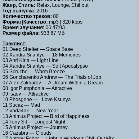
Жанр, Стиль:
Relax, Lounge, Chillout
Год выпуска:
2016
Количество треков:
80
Формат|Качество:
mp3 | 320 kbps
Время звучания:
06:47:03
Размер файла:
933.87 MB
Треклист:
01 Deep Shelter — Space Base
02 Xandra Silantye — 18 Memories
03 Anri Kiria — Light Line
04 Xandra Silantye — Soft Apocalypso
05 Scruche — Warm Breeze
06 Goncharenko Andrew — The Trials of Job
07 Alex Zakharov — A Dream Within a Dream
08 Igor Pumphonia — Attractive
09 Isaev — Attractive
10 Phosgene — I Love Ksunya
11 Sucaz — Mad
12 Vada4ok — New Year
13 Animus Project — Bird of Happiness
14 Tony Sit — Longest Night
15 Animus Project — Journey
16 Cazabra — Clouds
17 Antony Feber — Light in Windows Chill-Out Mix