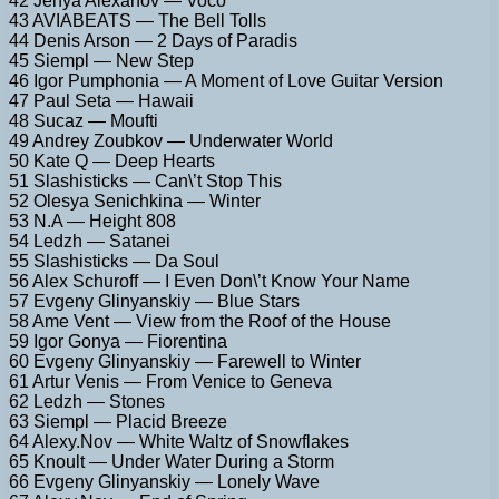
42 Jenya Alexanov — Voco
43 AVIABEATS — The Bell Tolls
44 Denis Arson — 2 Days of Paradis
45 Siempl — New Step
46 Igor Pumphonia — A Moment of Love Guitar Version
47 Paul Seta — Hawaii
48 Sucaz — Moufti
49 Andrey Zoubkov — Underwater World
50 Kate Q — Deep Hearts
51 Slashisticks — Can\’t Stop This
52 Olesya Senichkina — Winter
53 N.A — Height 808
54 Ledzh — Satanei
55 Slashisticks — Da Soul
56 Alex Schuroff — I Even Don\’t Know Your Name
57 Evgeny Glinyanskiy — Blue Stars
58 Ame Vent — View from the Roof of the House
59 Igor Gonya — Fiorentina
60 Evgeny Glinyanskiy — Farewell to Winter
61 Artur Venis — From Venice to Geneva
62 Ledzh — Stones
63 Siempl — Placid Breeze
64 Alexy.Nov — White Waltz of Snowflakes
65 Knoult — Under Water During a Storm
66 Evgeny Glinyanskiy — Lonely Wave