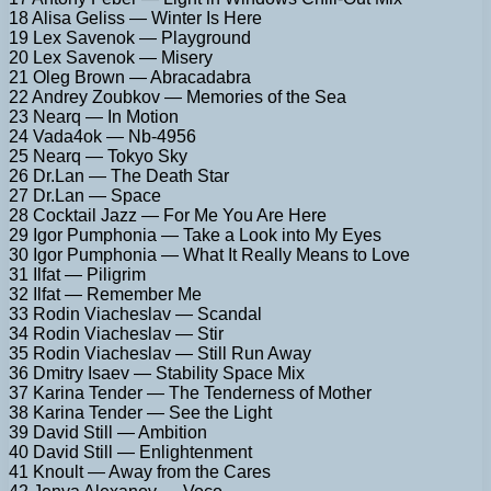
18 Alisa Geliss — Winter Is Here
19 Lex Savenok — Playground
20 Lex Savenok — Misery
21 Oleg Brown — Abracadabra
22 Andrey Zoubkov — Memories of the Sea
23 Nearq — In Motion
24 Vada4ok — Nb-4956
25 Nearq — Tokyo Sky
26 Dr.Lan — The Death Star
27 Dr.Lan — Space
28 Cocktail Jazz — For Me You Are Here
29 Igor Pumphonia — Take a Look into My Eyes
30 Igor Pumphonia — What It Really Means to Love
31 Ilfat — Piligrim
32 Ilfat — Remember Me
33 Rodin Viacheslav — Scandal
34 Rodin Viacheslav — Stir
35 Rodin Viacheslav — Still Run Away
36 Dmitry Isaev — Stability Space Mix
37 Karina Tender — The Tenderness of Mother
38 Karina Tender — See the Light
39 David Still — Ambition
40 David Still — Enlightenment
41 Knoult — Away from the Cares