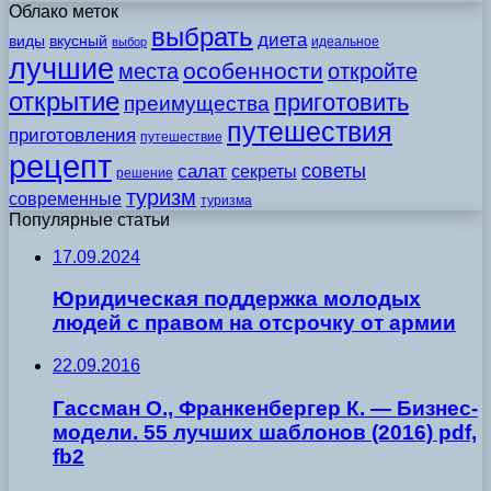
Облако меток
выбрать
диета
виды
вкусный
идеальное
выбор
лучшие
особенности
места
откройте
открытие
приготовить
преимущества
путешествия
приготовления
путешествие
рецепт
советы
салат
секреты
решение
туризм
современные
туризма
Популярные статьи
17.09.2024
Юридическая поддержка молодых
людей с правом на отсрочку от армии
22.09.2016
Гассман О., Франкенбергер К. — Бизнес-
модели. 55 лучших шаблонов (2016) pdf,
fb2