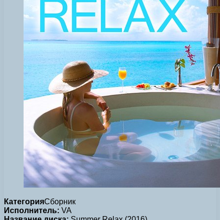
Категория
Сборник
Исполнитель:
VA
Название диска:
Summer Relax (2016)