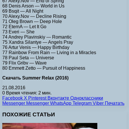
67 Alexy.Nov — End of Spring
68 Denis Arson — World in Us
69 Bsqit — All Night
70 Alexy.Nov — Decline Rising
71 Oleg Brown — Deep Hole
72 EternA — Let It Go
73 Everi — She
74 Andrey Plavinskiy — Romantic
75 Xandra Silantye — Angels Pray
76 Artur Venis — Happy Birthday
77 Rainbow From Rain — Living in a Miracles
78 Paul Seta — Universe
79 Flix Gribv — Wave
80 Emmett Zetto — Pursuit of Happiness
Скачать Summer Relax (2016)
21.08.2016
0
Время чтения: 2 мин.
Facebook
X
Pinterest
Вконтакте
Одноклассники
Messenger
Messenger
WhatsApp
Telegram
Viber
Печатать
ПОХОЖИЕ СТАТЬИ