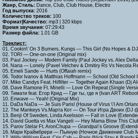
Жанр, Стиль:
Dance, Club, Club House, Electro
Год выпуска:
2016
Количество треков:
100
Формат|Качество:
mp3 | 320 kbps
Время звучания:
07:29:43
Размер файла:
1.01 GB
Треклист:
01. Cookin\’ On 3 Burners, Kungs — This Girl (No Hopes & D
02. TORI — One-on-one (Original mix)
03. Paul Jockey — Modern Family (Paul Jockey vs. Alex Della
04. Nana — Lonely (Pavel Velchev & Dmitiry Rs Vs Necola R
05. Emeli Sande — Hurts (Offaiah remix)
06. Todor Ivanov & Matthias Hoffmann — School (Old School Is
07. Mike Candys Feat. Hilfilter — Together Again Khaan (Dj 
08. Dave Ramone Ft. Minelli — Love On Repeat (Single Versi
09. Тимати feat. Егор Крид — Где ты, где я (Ivan ART Reboot
10. Enwave — Yeah! (Original Mix)
11. DaDa NaDa — Je Suis Paris! (House of Virus \’I Am Orlan
12. The Mankeys Vs.Марта Кот — On Tour Игра Двоих (DJ 
13. Benji Of Sweden, Linda Axelsson — Fall in Love (Extende
14. David Guetta vs Max Vangeli — Hey Mama Blow This Clu
15. Parov Stelar Ft. AronChupa — Grandpa\’s Groove (Extend
16. Мари Краймбрери — Пьяную (Ночное Движение Club M
17. Willy William Feat. Cris Cab — Paris (Nick Stay & Bandy