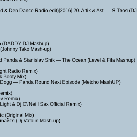
d & Den Dance Radio edit)[2016] 20. Artik & Asti — Я Твоя (DJ
 Up (DADDY DJ Mashup)
t (Johnny Tako Mash-up)
Sad Panda & Stanislav Shik — The Ocean (Level & Fila Mashup)
ght Radio Remix)
k Booty Mix)
oop Dogg — Panda Round Next Episode (Metcho MashUP)
Remix)
ov Remix)
ght & Dj O\’Neill Sax Official Remix)
c (Original Mix)
байся (Dj Vatolin Mash-up)