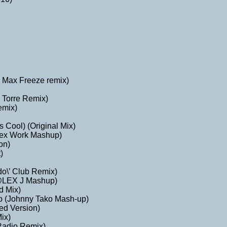
J Max Freeze remix)
 Torre Remix)
emix)
 Cool) (Original Mix)
Alex Work Mashup)
on)
)
do\’ Club Remix)
@LEX J Mashup)
d Mix)
b (Johnny Tako Mash-up)
ed Version)
ix)
 Radio Remix)