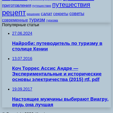
путешествия
приготовления
путешествие
рецепт
советы
салат
секреты
решение
туризм
современные
туризма
Популярные статьи
27.06.2024
Найроби: путеводитель по туризму в
столице Кении
13.07.2016
Коч Торрес Ассис Андре —
Экспериментальные и исторические
основы электричества (2015) rtf, pdf
19.09.2017
Настоящие мужчины выбирают Виагру,
ведь она лучшая