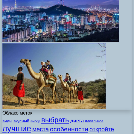
Облако меток
выбрать
диета
виды
вкусный
идеальное
выбор
лучшие
особенности
места
откройте