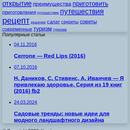
открытие
приготовить
преимущества
путешествия
приготовления
путешествие
рецепт
советы
салат
секреты
решение
туризм
современные
туризма
Популярные статьи
04.11.2016
Cerrone — Red Lips (2016)
07.10.2016
Н. Даников, С. Стивенс, А. Иванчев — Я
привлекаю здоровье. Серия из 19 книг
(2016) fb2
24.03.2024
Садовые тренды: новые идеи для
модного ландшафтного дизайна