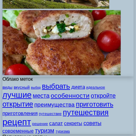
Облако меток
выбрать
диета
виды
вкусный
идеальное
выбор
лучшие
особенности
места
откройте
открытие
приготовить
преимущества
путешествия
приготовления
путешествие
рецепт
советы
салат
секреты
решение
туризм
современные
туризма