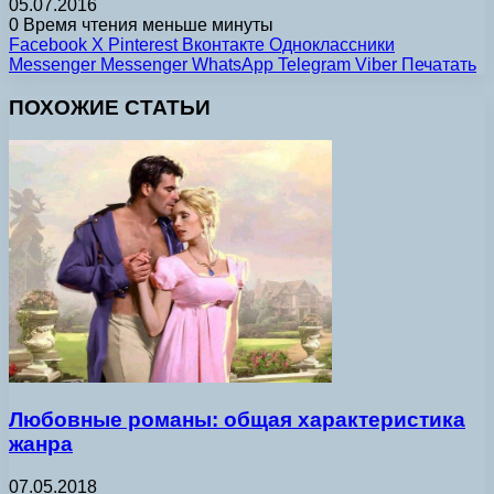
05.07.2016
0
Время чтения меньше минуты
Facebook
X
Pinterest
Вконтакте
Одноклассники
Messenger
Messenger
WhatsApp
Telegram
Viber
Печатать
ПОХОЖИЕ СТАТЬИ
Любовные романы: общая характеристика
жанра
07.05.2018