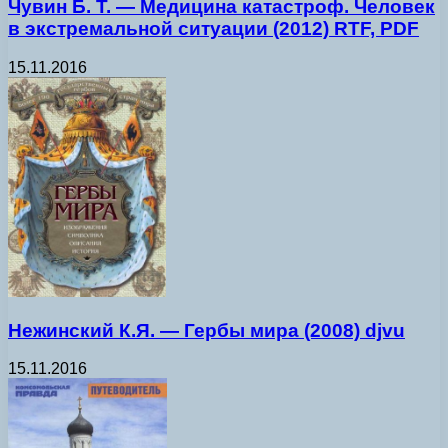
Чувин Б. Т. — Медицина катастроф. Человек
в экстремальной ситуации (2012) RTF, PDF
15.11.2016
Нежинский К.Я. — Гербы мира (2008) djvu
15.11.2016