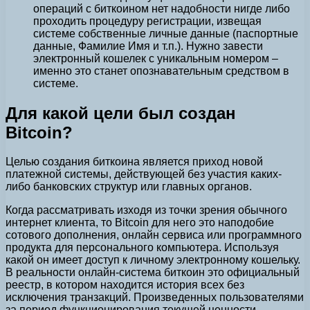
операций с биткоином нет надобности нигде либо
проходить процедуру регистрации, извещая
системе собственные личные данные (паспортные
данные, Фамилие Имя и т.п.). Нужно завести
электронный кошелек с уникальным номером –
именно это станет опознавательным средством в
системе.
Для какой цели был создан
Bitcoin?
Целью создания биткоина является приход новой
платежной системы, действующей без участия каких-
либо банковских структур или главных органов.
Когда рассматривать изходя из точки зрения обычного
интернет клиента, то Bitcoin для него это наподобие
сотового дополнения, онлайн сервиса или программного
продукта для персонального компьютера. Используя
какой он имеет доступ к личному электронному кошельку.
В реальности онлайн-система биткоин это официальный
реестр, в котором находится история всех без
исключения транзакций. Произведенных пользователями
за период функционирования текущей ценности.