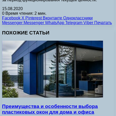
15.08.2020
0
Время чтения: 2 мин.
Facebook
X
Pinterest
Вконтакте
Одноклассники
Messenger
Messenger
WhatsApp
Telegram
Viber
Печатать
ПОХОЖИЕ СТАТЬИ
Преимущества и особенности выбора
пластиковых окон для дома и офиса