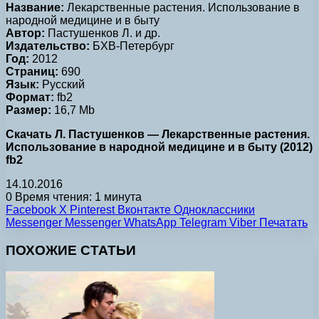
Название:
Лекарственные растения. Использование в
народной медицине и в быту
Автор:
Пастушенков Л. и др.
Издательство:
БХВ-Петербург
Год:
2012
Страниц:
690
Язык:
Русский
Формат:
fb2
Размер:
16,7 Mb
Скачать Л. Пастушенков — Лекарственные растения.
Использование в народной медицине и в быту (2012)
fb2
14.10.2016
0
Время чтения: 1 минута
Facebook
X
Pinterest
Вконтакте
Одноклассники
Messenger
Messenger
WhatsApp
Telegram
Viber
Печатать
ПОХОЖИЕ СТАТЬИ