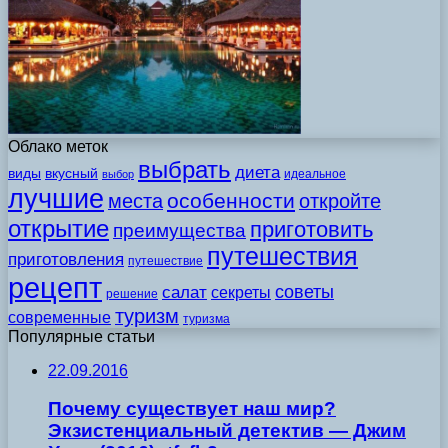
Облако меток
выбрать
диета
виды
вкусный
идеальное
выбор
лучшие
особенности
места
откройте
открытие
приготовить
преимущества
путешествия
приготовления
путешествие
рецепт
советы
салат
секреты
решение
туризм
современные
туризма
Популярные статьи
22.09.2016
Почему существует наш мир?
Экзистенциальный детектив — Джим