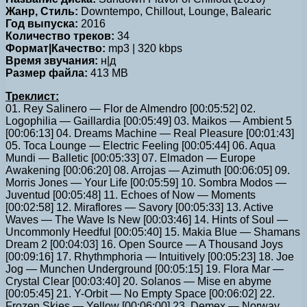
Жанр, Стиль:
Downtempo, Chillout, Lounge, Balearic
Год выпуска:
2016
Количество треков:
34
Формат|Качество:
mp3 | 320 kbps
Время звучания:
н|д
Размер файла:
413 MB
Треклист:
01. Rey Salinero — Flor de Almendro [00:05:52] 02.
Logophilia — Gaillardia [00:05:49] 03. Maikos — Ambient 5
[00:06:13] 04. Dreams Machine — Real Pleasure [00:01:43]
05. Toca Lounge — Electric Feeling [00:05:44] 06. Aqua
Mundi — Balletic [00:05:33] 07. Elmadon — Europe
Awakening [00:06:20] 08. Arrojas — Azimuth [00:06:05] 09.
Morris Jones — Your Life [00:05:59] 10. Sombra Modos —
Juventud [00:05:48] 11. Echoes of Now — Moments
[00:02:58] 12. Miraflores — Savory [00:05:33] 13. Active
Waves — The Wave Is New [00:03:46] 14. Hints of Soul —
Uncommonly Heedful [00:05:40] 15. Makia Blue — Shamans
Dream 2 [00:04:03] 16. Open Source — A Thousand Joys
[00:09:16] 17. Rhythmphoria — Intuitively [00:05:23] 18. Joe
Jog — Munchen Underground [00:05:15] 19. Flora Mar —
Crystal Clear [00:03:40] 20. Solanos — Mise en abyme
[00:05:45] 21. Y-Orbit — No Empty Space [00:06:02] 22.
Frozen Skies — Yellow [00:06:00] 23. Demex — Norway