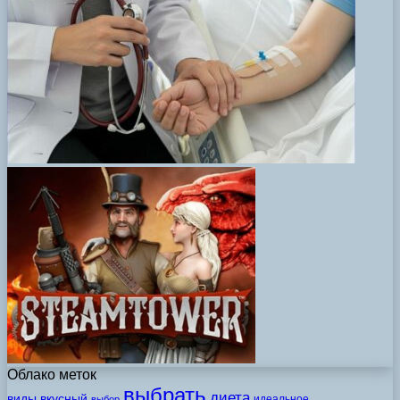
Облако меток
выбрать
диета
виды
вкусный
идеальное
выбор