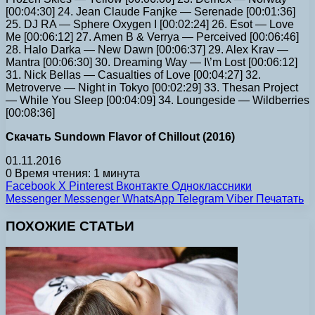
[00:04:30] 24. Jean Claude Fanjke — Serenade [00:01:36]
25. DJ RA — Sphere Oxygen I [00:02:24] 26. Esot — Love
Me [00:06:12] 27. Amen B & Verrya — Perceived [00:06:46]
28. Halo Darka — New Dawn [00:06:37] 29. Alex Krav —
Mantra [00:06:30] 30. Dreaming Way — I\’m Lost [00:06:12]
31. Nick Bellas — Casualties of Love [00:04:27] 32.
Metroverve — Night in Tokyo [00:02:29] 33. Thesan Project
— While You Sleep [00:04:09] 34. Loungeside — Wildberries
[00:08:36]
Скачать Sundown Flavor of Chillout (2016)
01.11.2016
0
Время чтения: 1 минута
Facebook
X
Pinterest
Вконтакте
Одноклассники
Messenger
Messenger
WhatsApp
Telegram
Viber
Печатать
ПОХОЖИЕ СТАТЬИ