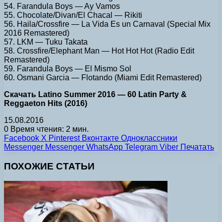
54. Farandula Boys — Ay Vamos
55. Chocolate/Divan/El Chacal — Rikiti
56. Haila/Crossfire — La Vida Es un Carnaval (Special Mix
2016 Remastered)
57. LKM — Tuku Takata
58. Crossfire/Elephant Man — Hot Hot Hot (Radio Edit
Remastered)
59. Farandula Boys — El Mismo Sol
60. Osmani Garcia — Flotando (Miami Edit Remastered)
Скачать Latino Summer 2016 — 60 Latin Party &
Reggaeton Hits (2016)
15.08.2016
0
Время чтения: 2 мин.
Facebook
X
Pinterest
Вконтакте
Одноклассники
Messenger
Messenger
WhatsApp
Telegram
Viber
Печатать
ПОХОЖИЕ СТАТЬИ