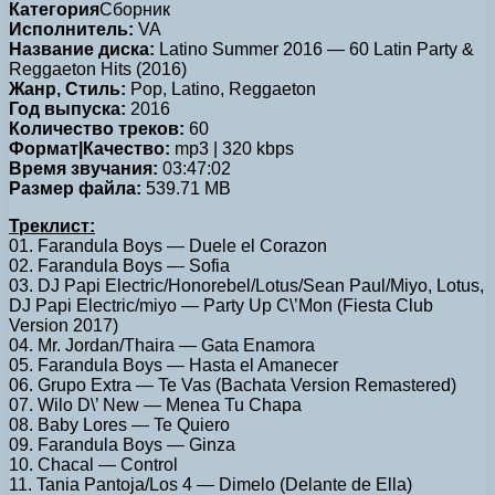
Категория
Сборник
Исполнитель:
VA
Название диска:
Latino Summer 2016 — 60 Latin Party &
Reggaeton Hits (2016)
Жанр, Стиль:
Pop, Latino, Reggaeton
Год выпуска:
2016
Количество треков:
60
Формат|Качество:
mp3 | 320 kbps
Время звучания:
03:47:02
Размер файла:
539.71 MB
Треклист:
01. Farandula Boys — Duele el Corazon
02. Farandula Boys — Sofia
03. DJ Papi Electric/Honorebel/Lotus/Sean Paul/Miyo, Lotus,
DJ Papi Electric/miyo — Party Up C\’Mon (Fiesta Club
Version 2017)
04. Mr. Jordan/Thaira — Gata Enamora
05. Farandula Boys — Hasta el Amanecer
06. Grupo Extra — Te Vas (Bachata Version Remastered)
07. Wilo D\’ New — Menea Tu Chapa
08. Baby Lores — Te Quiero
09. Farandula Boys — Ginza
10. Chacal — Control
11. Tania Pantoja/Los 4 — Dimelo (Delante de Ella)