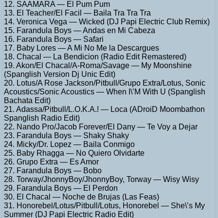
12. SAAMARA — El Pum Pum
13. El Teacher/El Facil — Baila Tra Tra Tra
14. Veronica Vega — Wicked (DJ Papi Electric Club Remix)
15. Farandula Boys — Andas en Mi Cabeza
16. Farandula Boys — Safari
17. Baby Lores — A Mi No Me la Descargues
18. Chacal — La Bendicion (Radio Edit Remastered)
19. Akon/El Chacal/A-Roma/Savage — My Moonshine
(Spanglish Version Dj Unic Edit)
20. Lotus/A Rose Jackson/Pitbull/Grupo Extra/Lotus, Sonic
Acoustics/Sonic Acoustics — When I\’M With U (Spanglish
Bachata Edit)
21. Adassa/Pitbull/L.O.K.A.! — Loca (ADroiD Moombathon
Spanglish Radio Edit)
22. Nando Pro/Jacob Forever/El Dany — Te Voy a Dejar
23. Farandula Boys — Shaky Shaky
24. Micky/Dr. Lopez — Baila Conmigo
25. Baby Rhagga — No Quiero Olvidarte
26. Grupo Extra — Es Amor
27. Farandula Boys — Bobo
28. Torway/JhonnyBoy/JhonnyBoy, Torway — Wisy Wisy
29. Farandula Boys — El Perdon
30. El Chacal — Noche de Brujas (Las Feas)
31. Honorebel/Lotus/Pitbull/Lotus, Honorebel — She\’s My
Summer (DJ Papi Electric Radio Edit)