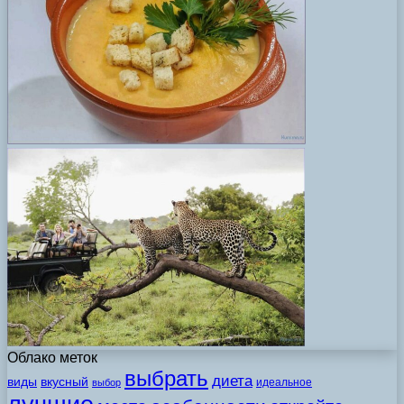
Облако меток
выбрать
диета
виды
вкусный
идеальное
выбор