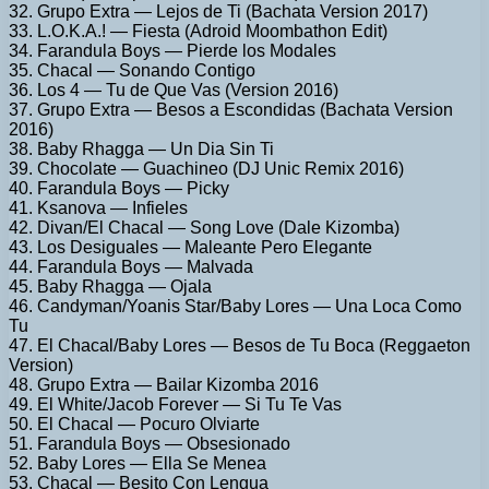
32. Grupo Extra — Lejos de Ti (Bachata Version 2017)
33. L.O.K.A.! — Fiesta (Adroid Moombathon Edit)
34. Farandula Boys — Pierde los Modales
35. Chacal — Sonando Contigo
36. Los 4 — Tu de Que Vas (Version 2016)
37. Grupo Extra — Besos a Escondidas (Bachata Version
2016)
38. Baby Rhagga — Un Dia Sin Ti
39. Chocolate — Guachineo (DJ Unic Remix 2016)
40. Farandula Boys — Picky
41. Ksanova — Infieles
42. Divan/El Chacal — Song Love (Dale Kizomba)
43. Los Desiguales — Maleante Pero Elegante
44. Farandula Boys — Malvada
45. Baby Rhagga — Ojala
46. Candyman/Yoanis Star/Baby Lores — Una Loca Como
Tu
47. El Chacal/Baby Lores — Besos de Tu Boca (Reggaeton
Version)
48. Grupo Extra — Bailar Kizomba 2016
49. El White/Jacob Forever — Si Tu Te Vas
50. El Chacal — Pocuro Olviarte
51. Farandula Boys — Obsesionado
52. Baby Lores — Ella Se Menea
53. Chacal — Besito Con Lengua