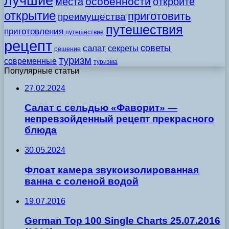
лучшие
особенности
места
откройте
открытие
приготовить
преимущества
путешествия
приготовления
путешествие
рецепт
советы
салат
секреты
решение
туризм
современные
туризма
Популярные статьи
27.02.2024
Салат с сельдью «Фаворит» —
непревзойденный рецепт прекрасного
блюда
30.05.2024
Флоат камера звукоизолированная
ванна с соленой водой
19.07.2016
German Top 100 Single Charts 25.07.2016