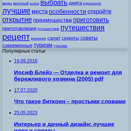
выбрать
диета
виды
вкусный
идеальное
выбор
лучшие
особенности
места
откройте
открытие
приготовить
преимущества
путешествия
приготовления
путешествие
рецепт
советы
салат
секреты
решение
туризм
современные
туризма
Популярные статьи
19.09.2016
Иосиф Блейз — Отделка и ремонт для
бережливого хозяина (2005) pdf
17.07.2020
Что такое биткоин – простыми словами
25.05.2023
Интерьер и дачный дизайн: лучшие
идеи и советы