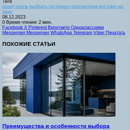
Теги
апарт-отель
выбрать
гостиницу
рассмотрим
ростове-на-
дону
08.12.2023
0
Время чтения: 2 мин.
Facebook
X
Pinterest
Вконтакте
Одноклассники
Messenger
Messenger
WhatsApp
Telegram
Viber
Печатать
ПОХОЖИЕ СТАТЬИ
Преимущества и особенности выбора