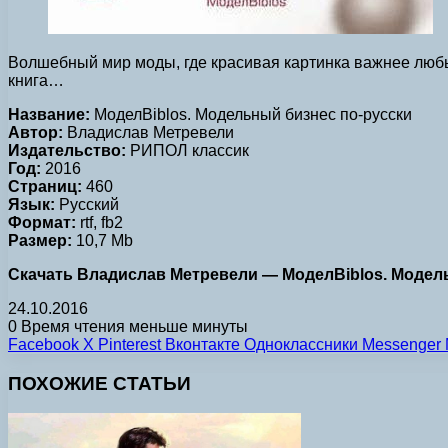
Волшебный мир моды, где красивая картинка важнее любых
книга…
Название:
МоделBiblos. Модельный бизнес по-русски
Автор:
Владислав Метревели
Издательство:
РИПОЛ классик
Год:
2016
Страниц:
460
Язык:
Русский
Формат:
rtf, fb2
Размер:
10,7 Mb
Скачать Владислав Метревели — МоделBiblos. Модельны
24.10.2016
0
Время чтения меньше минуты
Facebook
X
Pinterest
Вконтакте
Одноклассники
Messenger
ПОХОЖИЕ СТАТЬИ