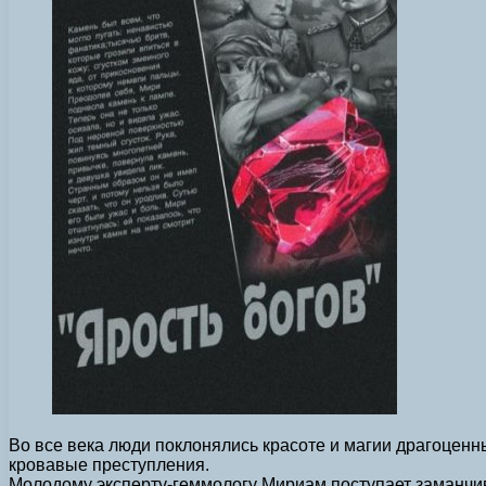
Во все века люди поклонялись красоте и магии драгоцен
кровавые преступления.
Молодому эксперту-геммологу Мириам поступает заманчив