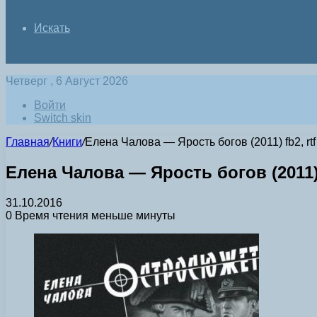
Искать
Четверг , 6 Август 2026
Войти
Switch skin
Главная
/
Книги
/
Елена Чалова — Ярость богов (2011) fb2, rtf
Елена Чалова — Ярость богов (2011) f
31.10.2016
0
Время чтения меньше минуты