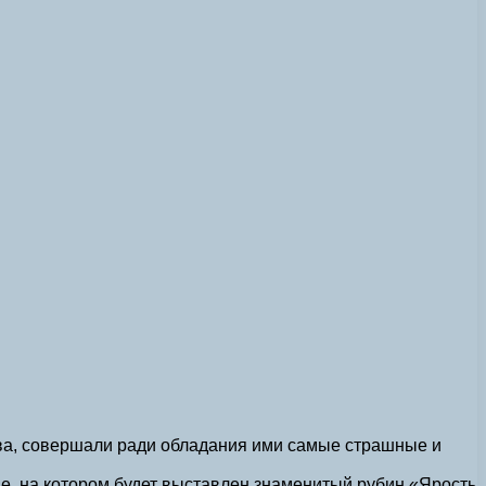
тва, совершали ради обладания ими самые страшные и
, на котором будет выставлен знаменитый рубин «Ярость