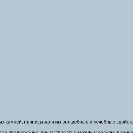
ных камней, приписывали им волшебные и лечебные свойс
ое предложение: поучаствовать в международном аукционе