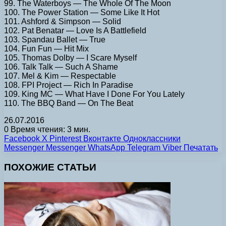
99. The Waterboys — The Whole Of The Moon
100. The Power Station — Some Like It Hot
101. Ashford & Simpson — Solid
102. Pat Benatar — Love Is A Battlefield
103. Spandau Ballet — True
104. Fun Fun — Hit Mix
105. Thomas Dolby — I Scare Myself
106. Talk Talk — Such A Shame
107. Mel & Kim — Respectable
108. FPI Project — Rich In Paradise
109. King MC — What Have I Done For You Lately
110. The BBQ Band — On The Beat
26.07.2016
0
Время чтения: 3 мин.
Facebook
X
Pinterest
Вконтакте
Одноклассники
Messenger
Messenger
WhatsApp
Telegram
Viber
Печатать
ПОХОЖИЕ СТАТЬИ