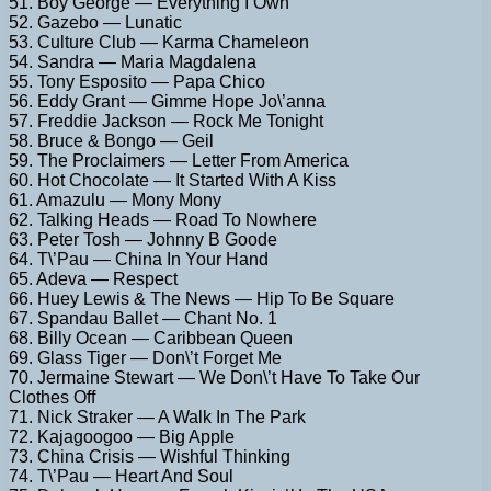
51. Boy George — Everything I Own
52. Gazebo — Lunatic
53. Culture Club — Karma Chameleon
54. Sandra — Maria Magdalena
55. Tony Esposito — Papa Chico
56. Eddy Grant — Gimme Hope Jo\’anna
57. Freddie Jackson — Rock Me Tonight
58. Bruce & Bongo — Geil
59. The Proclaimers — Letter From America
60. Hot Chocolate — It Started With A Kiss
61. Amazulu — Mony Mony
62. Talking Heads — Road To Nowhere
63. Peter Tosh — Johnny B Goode
64. T\’Pau — China In Your Hand
65. Adeva — Respect
66. Huey Lewis & The News — Hip To Be Square
67. Spandau Ballet — Chant No. 1
68. Billy Ocean — Caribbean Queen
69. Glass Tiger — Don\’t Forget Me
70. Jermaine Stewart — We Don\’t Have To Take Our
Clothes Off
71. Nick Straker — A Walk In The Park
72. Kajagoogoo — Big Apple
73. China Crisis — Wishful Thinking
74. T\’Pau — Heart And Soul