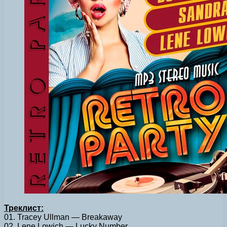
Треклист:
01. Tracey Ullman — Breakaway
02. Lene Lowich — Lucky Number