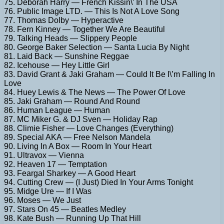
75. Deborah Harry — French Kissin\’ In The USA
76. Public Image LTD. — This Is Not A Love Song
77. Thomas Dolby — Hyperactive
78. Fern Kinney — Together We Are Beautiful
79. Talking Heads — Slippery People
80. George Baker Selection — Santa Lucia By Night
81. Laid Back — Sunshine Reggae
82. Icehouse — Hey Little Girl
83. David Grant & Jaki Graham — Could It Be I\’m Falling In
Love
84. Huey Lewis & The News — The Power Of Love
85. Jaki Graham — Round And Round
86. Human League — Human
87. MC Miker G. & DJ Sven — Holiday Rap
88. Climie Fisher — Love Changes (Everything)
89. Special AKA — Free Nelson Mandela
90. Living In A Box — Room In Your Heart
91. Ultravox — Vienna
92. Heaven 17 — Temptation
93. Feargal Sharkey — A Good Heart
94. Cutting Crew — (I Just) Died In Your Arms Tonight
95. Midge Ure — If I Was
96. Moses — We Just
97. Stars On 45 — Beatles Medley
98. Kate Bush — Running Up That Hill