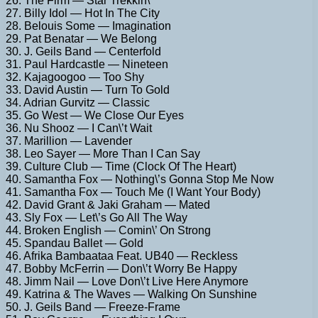
26. The Firm — Star Trekkin\’
27. Billy Idol — Hot In The City
28. Belouis Some — Imagination
29. Pat Benatar — We Belong
30. J. Geils Band — Centerfold
31. Paul Hardcastle — Nineteen
32. Kajagoogoo — Too Shy
33. David Austin — Turn To Gold
34. Adrian Gurvitz — Classic
35. Go West — We Close Our Eyes
36. Nu Shooz — I Can\’t Wait
37. Marillion — Lavender
38. Leo Sayer — More Than I Can Say
39. Culture Club — Time (Clock Of The Heart)
40. Samantha Fox — Nothing\’s Gonna Stop Me Now
41. Samantha Fox — Touch Me (I Want Your Body)
42. David Grant & Jaki Graham — Mated
43. Sly Fox — Let\’s Go All The Way
44. Broken English — Comin\’ On Strong
45. Spandau Ballet — Gold
46. Afrika Bambaataa Feat. UB40 — Reckless
47. Bobby McFerrin — Don\’t Worry Be Happy
48. Jimm Nail — Love Don\’t Live Here Anymore
49. Katrina & The Waves — Walking On Sunshine
50. J. Geils Band — Freeze-Frame