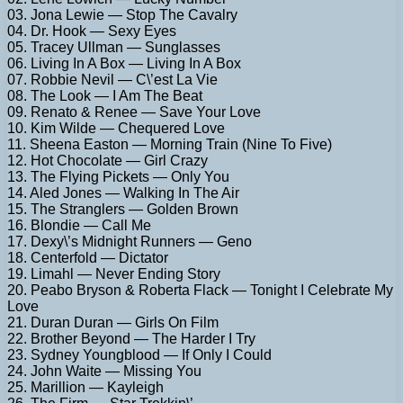
03. Jona Lewie — Stop The Cavalry
04. Dr. Hook — Sexy Eyes
05. Tracey Ullman — Sunglasses
06. Living In A Box — Living In A Box
07. Robbie Nevil — C\’est La Vie
08. The Look — I Am The Beat
09. Renato & Renee — Save Your Love
10. Kim Wilde — Chequered Love
11. Sheena Easton — Morning Train (Nine To Five)
12. Hot Chocolate — Girl Crazy
13. The Flying Pickets — Only You
14. Aled Jones — Walking In The Air
15. The Stranglers — Golden Brown
16. Blondie — Call Me
17. Dexy\’s Midnight Runners — Geno
18. Centerfold — Dictator
19. Limahl — Never Ending Story
20. Peabo Bryson & Roberta Flack — Tonight I Celebrate My
Love
21. Duran Duran — Girls On Film
22. Brother Beyond — The Harder I Try
23. Sydney Youngblood — If Only I Could
24. John Waite — Missing You
25. Marillion — Kayleigh