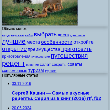
Облако меток
выбрать
диета
виды
вкусный
идеальное
выбор
лучшие
особенности
места
откройте
открытие
приготовить
преимущества
путешествия
приготовления
путешествие
рецепт
советы
салат
секреты
решение
туризм
современные
туризма
Популярные статьи
03.11.2016
Сергей Кашин — Самые вкусные
рецепты. Серия из 6 книг (2016) rtf, fb2
20.06.2024