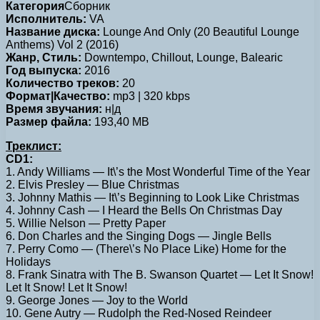
Категория
Сборник
Исполнитель:
VA
Название диска:
Lounge And Only (20 Beautiful Lounge
Anthems) Vol 2 (2016)
Жанр, Стиль:
Downtempo, Chillout, Lounge, Balearic
Год выпуска:
2016
Количество треков:
20
Формат|Качество:
mp3 | 320 kbps
Время звучания:
н|д
Размер файла:
193,40 MB
Треклист:
CD1:
1. Andy Williams — It\’s the Most Wonderful Time of the Year
2. Elvis Presley — Blue Christmas
3. Johnny Mathis — It\’s Beginning to Look Like Christmas
4. Johnny Cash — I Heard the Bells On Christmas Day
5. Willie Nelson — Pretty Paper
6. Don Charles and the Singing Dogs — Jingle Bells
7. Perry Como — (There\’s No Place Like) Home for the
Holidays
8. Frank Sinatra with The B. Swanson Quartet — Let It Snow!
Let It Snow! Let It Snow!
9. George Jones — Joy to the World
10. Gene Autry — Rudolph the Red-Nosed Reindeer