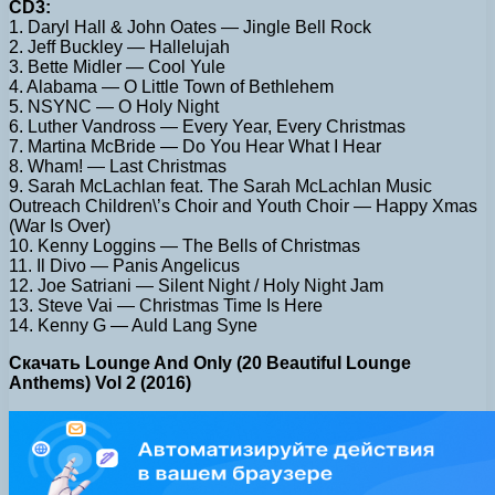
CD3:
1. Daryl Hall & John Oates — Jingle Bell Rock
2. Jeff Buckley — Hallelujah
3. Bette Midler — Cool Yule
4. Alabama — O Little Town of Bethlehem
5. NSYNC — O Holy Night
6. Luther Vandross — Every Year, Every Christmas
7. Martina McBride — Do You Hear What I Hear
8. Wham! — Last Christmas
9. Sarah McLachlan feat. The Sarah McLachlan Music
Outreach Children\’s Choir and Youth Choir — Happy Xmas
(War Is Over)
10. Kenny Loggins — The Bells of Christmas
11. Il Divo — Panis Angelicus
12. Joe Satriani — Silent Night / Holy Night Jam
13. Steve Vai — Christmas Time Is Here
14. Kenny G — Auld Lang Syne
Скачать Lounge And Only (20 Beautiful Lounge
Anthems) Vol 2 (2016)