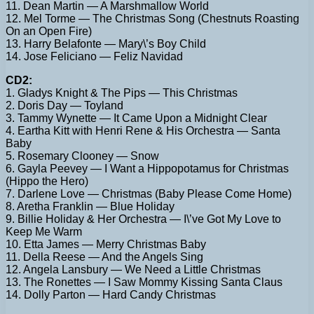
11. Dean Martin — A Marshmallow World
12. Mel Torme — The Christmas Song (Chestnuts Roasting
On an Open Fire)
13. Harry Belafonte — Mary\’s Boy Child
14. Jose Feliciano — Feliz Navidad
CD2:
1. Gladys Knight & The Pips — This Christmas
2. Doris Day — Toyland
3. Tammy Wynette — It Came Upon a Midnight Clear
4. Eartha Kitt with Henri Rene & His Orchestra — Santa
Baby
5. Rosemary Clooney — Snow
6. Gayla Peevey — I Want a Hippopotamus for Christmas
(Hippo the Hero)
7. Darlene Love — Christmas (Baby Please Come Home)
8. Aretha Franklin — Blue Holiday
9. Billie Holiday & Her Orchestra — I\’ve Got My Love to
Keep Me Warm
10. Etta James — Merry Christmas Baby
11. Della Reese — And the Angels Sing
12. Angela Lansbury — We Need a Little Christmas
13. The Ronettes — I Saw Mommy Kissing Santa Claus
14. Dolly Parton — Hard Candy Christmas