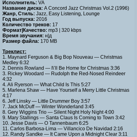
Исполнитель:
VA
Название диска:
A Concord Jazz Christmas Vol.2 (1996)
Жанр, Стиль:
Jazz, Easy Listening, Lounge
Год выпуска:
2016
Количество треков:
17
Формат|Качество:
mp3 | 320 kbps
Время звучания:
н|д
Размер файла:
170 MB
Треклист:
1. Maynard Ferguson & Big Bop Nouveau — Christmas
Medley 6:32
2. Dennis Rowland — I\’ll Be Home for Christmas 3:36
3. Rickey Woodard — Rudolph the Red-Nosed Reindeer
4:32
4. Ali Ryerson — What Child Is This 5:27
5. Marlena Shaw — Have Yourself a Merry Little Christmas
4:17
6. Jeff Linsky — Little Drummer Boy 3:57
7. Jack McDuff — Winter Wonderland 3:45
8. Gery Wiggins Trio — Silent Night Holy Night 4:00
9. Mary Stallings — Santa Claus Is Coming to Town 3:42
10. Jesse Davis — O Tannenbaum 6:25
11. Carlos Barbosa-Lima — Villancico De Navidad 2:16
12. Randy Sandke — It Came Upon a Midnight Clear 3:11