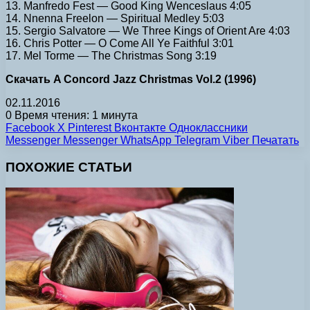
13. Manfredo Fest — Good King Wenceslaus 4:05
14. Nnenna Freelon — Spiritual Medley 5:03
15. Sergio Salvatore — We Three Kings of Orient Are 4:03
16. Chris Potter — O Come All Ye Faithful 3:01
17. Mel Torme — The Christmas Song 3:19
Скачать A Concord Jazz Christmas Vol.2 (1996)
02.11.2016
0
Время чтения: 1 минута
Facebook
X
Pinterest
Вконтакте
Одноклассники
Messenger
Messenger
WhatsApp
Telegram
Viber
Печатать
ПОХОЖИЕ СТАТЬИ