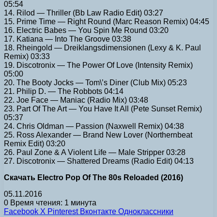
05:54
14. Rilod — Thriller (Bb Law Radio Edit) 03:27
15. Prime Time — Right Round (Marc Reason Remix) 04:45
16. Electric Babes — You Spin Me Round 03:20
17. Katiana — Into The Groove 03:38
18. Rheingold — Dreiklangsdimensionen (Lexy & K. Paul
Remix) 03:33
19. Discotronix — The Power Of Love (Intensity Remix)
05:00
20. The Booty Jocks — Tom\’s Diner (Club Mix) 05:23
21. Philip D. — The Robbots 04:14
22. Joe Face — Maniac (Radio Mix) 03:48
23. Part Of The Art — You Have It All (Pete Sunset Remix)
05:37
24. Chris Oldman — Passion (Naxwell Remix) 04:38
25. Ross Alexander — Brand New Lover (Northernbeat
Remix Edit) 03:20
26. Paul Zone & A Violent Life — Male Stripper 03:28
27. Discotronix — Shattered Dreams (Radio Edit) 04:13
Скачать Electro Pop Of The 80s Reloaded (2016)
05.11.2016
0
Время чтения: 1 минута
Facebook
X
Pinterest
Вконтакте
Одноклассники