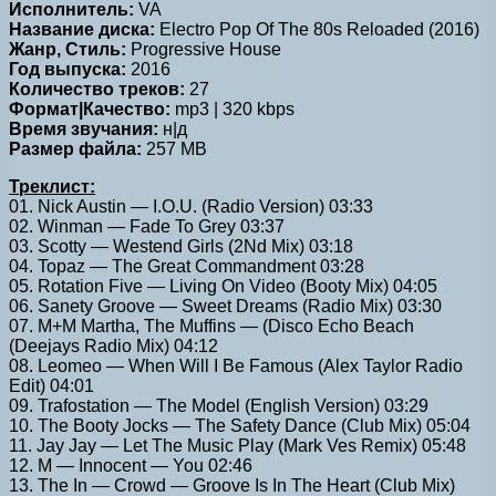
Исполнитель:
VA
Название диска:
Electro Pop Of The 80s Reloaded (2016)
Жанр, Стиль:
Progressive House
Год выпуска:
2016
Количество треков:
27
Формат|Качество:
mp3 | 320 kbps
Время звучания:
н|д
Размер файла:
257 MB
Треклист:
01. Nick Austin — I.O.U. (Radio Version) 03:33
02. Winman — Fade To Grey 03:37
03. Scotty — Westend Girls (2Nd Mix) 03:18
04. Topaz — The Great Commandment 03:28
05. Rotation Five — Living On Video (Booty Mix) 04:05
06. Sanety Groove — Sweet Dreams (Radio Mix) 03:30
07. M+M Martha, The Muffins — (Disco Echo Beach
(Deejays Radio Mix) 04:12
08. Leomeo — When Will I Be Famous (Alex Taylor Radio
Edit) 04:01
09. Trafostation — The Model (English Version) 03:29
10. The Booty Jocks — The Safety Dance (Club Mix) 05:04
11. Jay Jay — Let The Music Play (Mark Ves Remix) 05:48
12. M — Innocent — You 02:46
13. The In — Crowd — Groove Is In The Heart (Club Mix)