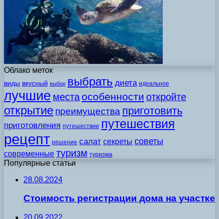
Облако меток
выбрать
диета
виды
вкусный
идеальное
выбор
лучшие
особенности
места
откройте
открытие
приготовить
преимущества
путешествия
приготовления
путешествие
рецепт
советы
салат
секреты
решение
туризм
современные
туризма
Популярные статьи
28.08.2024
Стоимость регистрации дома на участке
20.09.2022