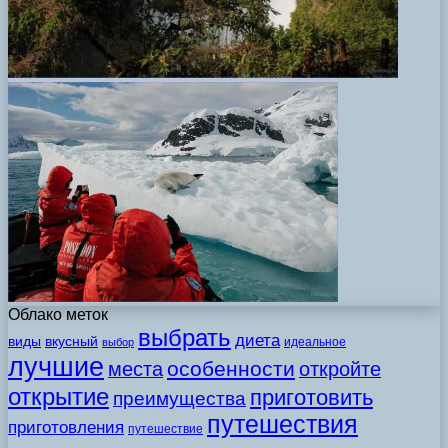
Облако меток
выбрать
диета
виды
вкусный
идеальное
выбор
лучшие
особенности
места
откройте
открытие
приготовить
преимущества
путешествия
приготовления
путешествие