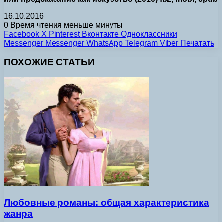
16.10.2016
0
Время чтения меньше минуты
Facebook
X
Pinterest
Вконтакте
Одноклассники
Messenger
Messenger
WhatsApp
Telegram
Viber
Печатать
ПОХОЖИЕ СТАТЬИ
Любовные романы: общая характеристика
жанра