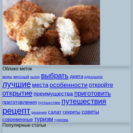
Облако меток
выбрать
диета
виды
вкусный
идеальное
выбор
лучшие
особенности
места
откройте
открытие
приготовить
преимущества
путешествия
приготовления
путешествие
рецепт
советы
салат
секреты
решение
туризм
современные
туризма
Популярные статьи