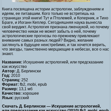
Книга посвящена истории астрологии, заблуждениям и
идеям, ее питавшим. Кого только не встретишь на
страницах этой книги! Тут и Птолемей, и Коперник, и Тихо
Браге, и Иоганн Кеплер. Сегодняшняя наука вынесла
свой вердикт. Астрология признана лженаукой, но почему
человечество никак не может забыть о ней, почему
астрологические прогнозы по-прежнему привлекают
внимание самых разных людей? Видно, желание
заглянуть в будущее неистребимо, и так хочется верить,
что звезды, таинственно мерцающие в небесах, все о нас
знают.
Название:
Искушение астрологией, или предсказание
как искусство
Автор:
Д. Берлински
Год:
2010
Страниц:
252
Формат:
fb2, mobi, epub
Размер:
13,1 мб
Качество:
хорошее
Язык:
русский
Скачать Д. Берлински — Искушение астрологией,
или предсказание как искусство (2010) fb2, mobi, epub