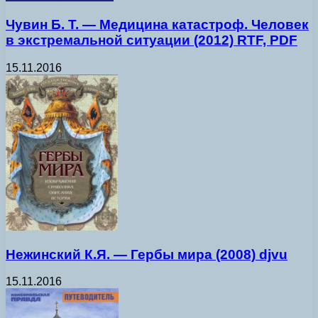
Чувин Б. Т. — Медицина катастроф. Человек
в экстремальной ситуации (2012) RTF, PDF
15.11.2016
Нежинский К.Я. — Гербы мира (2008) djvu
15.11.2016