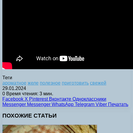
Теги
ароматное
желе
полезное
приготовить
свежей
29.01.2024
0
Время чтения: 3 мин.
Facebook
X
Pinterest
Вконтакте
Одноклассники
Messenger
Messenger
WhatsApp
Telegram
Viber
Печатать
ПОХОЖИЕ СТАТЬИ