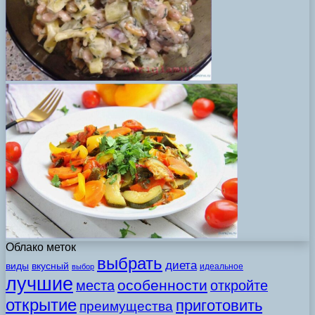
Облако меток
выбрать
диета
виды
вкусный
идеальное
выбор
лучшие
особенности
места
откройте
открытие
приготовить
преимущества