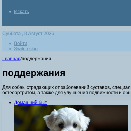
Искать
Суббота , 8 Август 2026
Войти
Switch skin
Главная
/
поддержания
поддержания
Для собак, страдающих от заболеваний суставов, специал
остеоартритом, а также для улучшения подвижности и об
Домашний быт