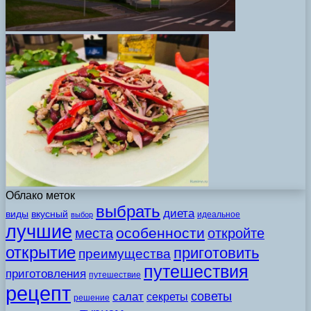
Облако меток
выбрать
диета
виды
вкусный
идеальное
выбор
лучшие
особенности
места
откройте
открытие
приготовить
преимущества
путешествия
приготовления
путешествие
рецепт
советы
салат
секреты
решение