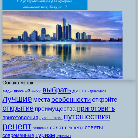
Облако меток
выбрать
диета
виды
вкусный
идеальное
выбор
лучшие
особенности
места
откройте
открытие
приготовить
преимущества
путешествия
приготовления
путешествие
рецепт
советы
салат
секреты
решение
туризм
современные
туризма