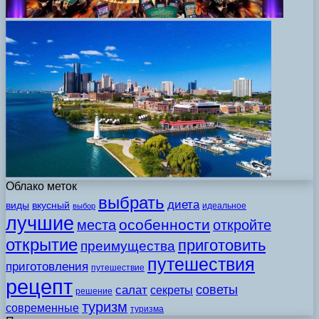
Облако меток
выбрать
диета
виды
вкусный
идеальное
выбор
лучшие
особенности
места
откройте
открытие
приготовить
преимущества
путешествия
приготовления
путешествие
рецепт
советы
салат
секреты
решение
туризм
современные
туризма